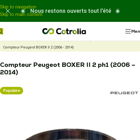
Panneau de gestion des cookies
Skip to navigation
☀️ Nous restons ouverts tout l'été ☀️
Skip to main content
Me
Accueil
Nos réparations
Réparation compteur automobile
Compteur Peugeot BOXER II 2 (2006 - 2014)
Compteur Peugeot BOXER II 2 ph1 (2006 –
2014)
Populaire