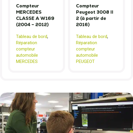
Compteur
Compteur
MERCEDES
Peugeot 3008 II
CLASSE A W169
2 (à partir de
(2004 – 2012)
2016)
Tableau de bord
,
Tableau de bord
,
Réparation
Réparation
compteur
compteur
automobile
automobile
MERCEDES
PEUGEOT