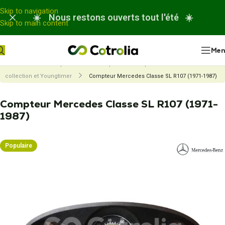
Panneau de gestion des cookies
Skip to navigation
☀️ Nous restons ouverts tout l'été ☀️
Skip to main content
Me
Accueil
Nos réparations
Réparation compteur de véhicule de
collection et Youngtimer
Compteur Mercedes Classe SL R107 (1971-1987)
Compteur Mercedes Classe SL R107 (1971-
1987)
Populaire