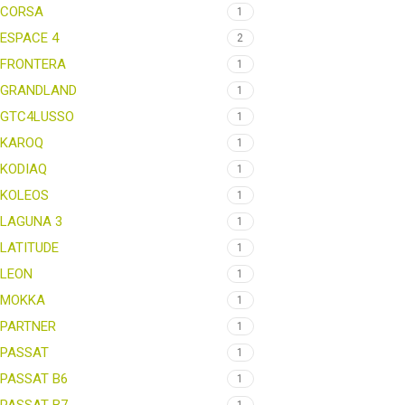
CORSA
1
ESPACE 4
2
FRONTERA
1
GRANDLAND
1
GTC4LUSSO
1
KAROQ
1
KODIAQ
1
KOLEOS
1
LAGUNA 3
1
LATITUDE
1
LEON
1
MOKKA
1
PARTNER
1
PASSAT
1
PASSAT B6
1