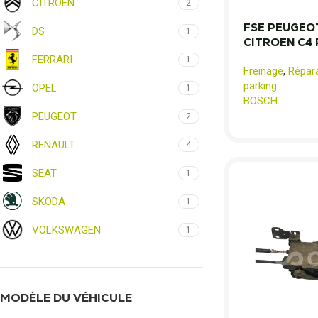
CITROEN
2
FSE PEUGEOT
DS
1
CITROEN C4
FERRARI
1
Freinage
,
Répara
parking
OPEL
1
BOSCH
PEUGEOT
2
RENAULT
4
SEAT
1
SKODA
1
VOLKSWAGEN
1
MODÈLE DU VÉHICULE