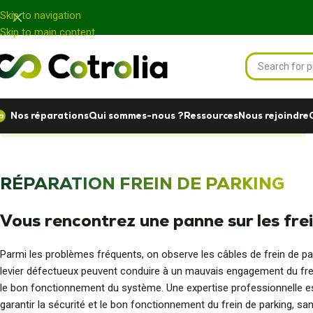
Panneau de gestion des cookies
Skip to navigation
Skip to main content
Nos réparations
Qui sommes-nous ?
Ressources
Nous rejoindre
Accueil
Nos réparations
Freinage
Réparation frein de parking
RÉPARATION FREIN DE PARKING
Vous rencontrez une panne sur les frei
Parmi les problèmes fréquents, on observe les câbles de frein de p
levier défectueux peuvent conduire à un mauvais engagement du fre
le bon fonctionnement du système. Une expertise professionnelle es
garantir la sécurité et le bon fonctionnement du frein de parking, 