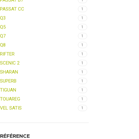
PASSAT B7
1
PASSAT CC
1
Q3
1
Q5
1
Q7
1
Q8
1
RIFTER
1
SCENIC 2
1
SHARAN
1
SUPERB
1
TIGUAN
1
TOUAREG
1
VEL SATIS
1
RÉFÉRENCE