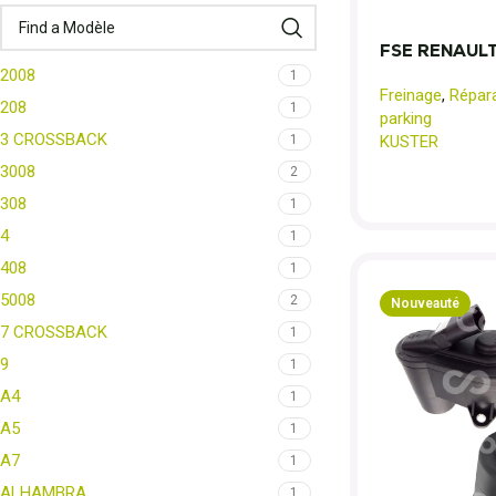
FSE RENAULT
2008
1
Freinage
,
Répara
208
1
parking
3 CROSSBACK
KUSTER
1
3008
2
308
1
4
1
408
1
5008
2
Nouveauté
7 CROSSBACK
1
9
1
A4
1
A5
1
A7
1
ALHAMBRA
1