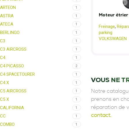
ARTEON
1
Moteur étrier
ASTRA
1
ATECA
1
Freinage
,
Répara
BERLINGO
parking
1
VOLKSWAGEN
C3
1
C3 AIRCROSS
1
C4
1
C4 PICASSO
2
C4 SPACETOURER
1
VOUS NE T
C4 X
1
C5 AIRCROSS
Notre catalogu
1
C5 X
prenons en char
1
réparation de 
CALIFORNIA
1
contact.
CC
1
COMBO
1