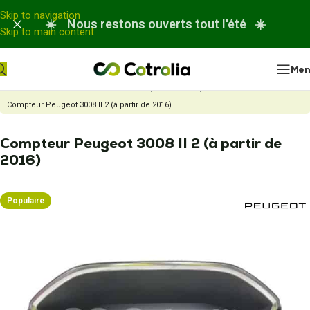
Panneau de gestion des cookies
Skip to navigation
☀️ Nous restons ouverts tout l'été ☀️
Skip to main content
Me
Accueil
Nos réparations
Réparation compteur automobile
Compteur Peugeot 3008 II 2 (à partir de 2016)
Compteur Peugeot 3008 II 2 (à partir de
2016)
Populaire