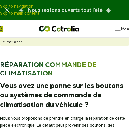
Panneau de gestion des cookies
Skip to navigation
☀️ Nous restons ouverts tout l'été ☀️
Skip to main content
Me
Accueil
Nos réparations
Habitacle
Réparation commande de
climatisation
RÉPARATION COMMANDE DE
CLIMATISATION
Vous avez une panne sur les boutons
ou systèmes de commande de
climatisation du véhicule ?
Nous vous proposons de prendre en charge la réparation de cette
pièce électronique. Le défaut peut provenir des boutons, des