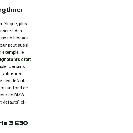
ngtimer
métrique, plus
onnaitre des
aîne un blocage
teur peut aussi
r exemple, le
ignotants droit
mple. Certains
 faiblement
re des défauts
s ou un fond de
pteur de BMW
t défauts” ci-
rie 3 E30