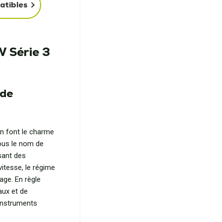
atibles
 Série 3
 de
on font le charme
ous le nom de
sant des
vitesse, le régime
age. En règle
aux et de
’instruments