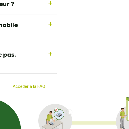
eur ?
a
mmobile
a
 pas.
a
Accéder à la FAQ