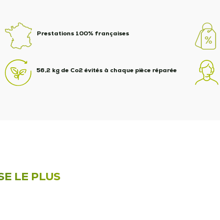
Prestations 100% françaises
56,2 kg de Co2 évités à chaque pièce réparée
SE LE PLUS