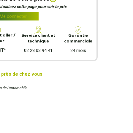
ualisez cette page pour voir le prix
Me connecter
 aller /
Garantie
Service client et
ur
commerciale
technique
HT*
24 mois
02 28 03 94 41
 près de chez vous
s de l’automobile