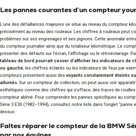
Les pannes courantes d’un compteur you
L’une des défaillances majeures se situe au niveau du compteur kilo
précisément au niveau des rouleaux. Les chiffres à rouleaux peut c
problèmes sur ses engrenages et ses pignons. Cette anomalie entr
du compteur journalier ainsi que du totaliseur kilométrique. Le comp
présenter des défauts sur l’écran, l’affichage ou le rétroéclairage. Pa
tableau de bord pourrait cesser d’afficher les indicateurs de cl
ou gauche
, les chiffres éclairés ou les indicateurs de feux par exe
compteurs présentent aussi des
voyants constamment éteints ou
allumés
. Sur un compteur de collection, on peut aussi voir apparait
esthétiques comme des chiffres qui s’efface, des traces de rouille
compteur abîmé. Pour comprendre les pannes spécifiques au com
Série 3 E30 (1982–1994), consultez notre liste dans l’onglet “panne e
dessus.
Faites réparer le compteur de la BMW Sé
par nos équipes