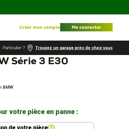
Créer mon compte
Me connecter
Particulier ?
Trouvez un garage près de chez vous
W Série 3 E30
ion BMW
ur votre pièce en panne :
ion de votre pièce
?