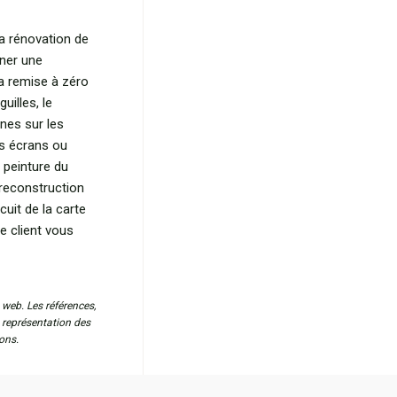
la rénovation de
ner une
a remise à zéro
uilles, le
nes sur les
es écrans ou
t peinture du
 reconstruction
cuit de la carte
e client vous
 web. Les références,
a représentation des
ons.