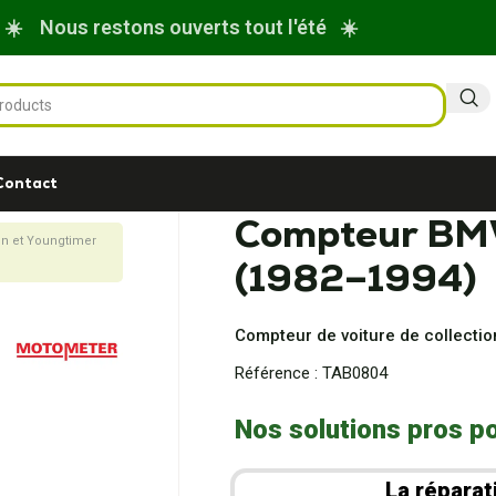
☀️ Nous restons ouverts tout l'été ☀️
Contact
Compteur BM
on et Youngtimer
(1982–1994)
Compteur de voiture de collect
Référence :
TAB0804
Nos solutions pros po
La réparat