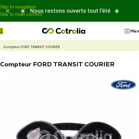
Panneau de gestion des cookies
Skip to navigation
☀️ Nous restons ouverts tout l'été ☀️
Skip to main content
Me
Accueil
Nos réparations
Réparation compteur automobile
Compteur FORD TRANSIT COURIER
Compteur FORD TRANSIT COURIER