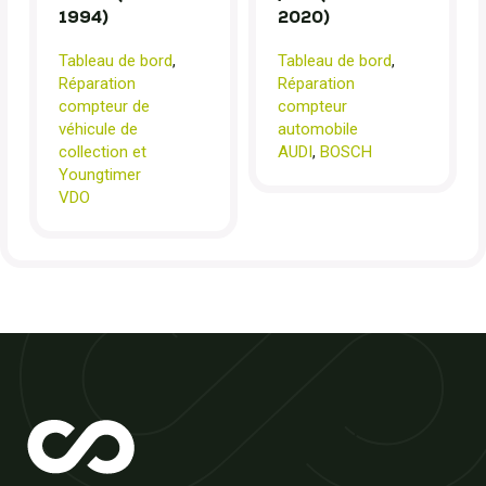
1994)
2020)
Tableau de bord
,
Tableau de bord
,
Réparation
Réparation
compteur de
compteur
véhicule de
automobile
collection et
AUDI
,
BOSCH
Youngtimer
VDO