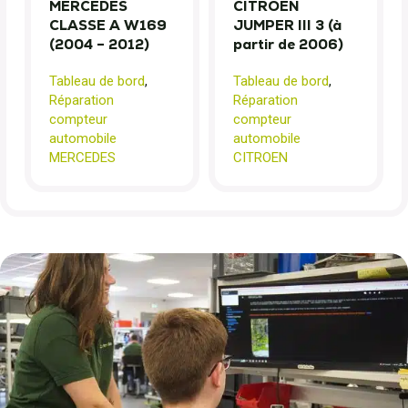
MERCEDES
CITROEN
CLASSE A W169
JUMPER III 3 (à
(2004 – 2012)
partir de 2006)
Tableau de bord
,
Tableau de bord
,
Réparation
Réparation
compteur
compteur
automobile
automobile
MERCEDES
CITROEN