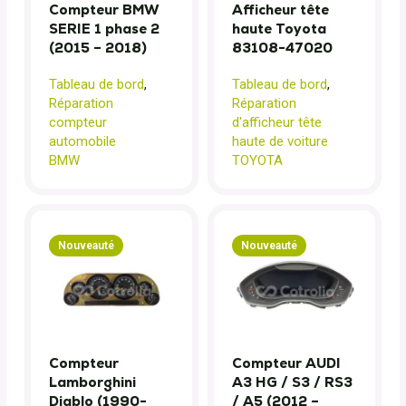
Compteur BMW
Afficheur tête
SERIE 1 phase 2
haute Toyota
(2015 – 2018)
83108-47020
Tableau de bord
,
Tableau de bord
,
Réparation
Réparation
compteur
d'afficheur tête
automobile
haute de voiture
BMW
TOYOTA
Nouveauté
Nouveauté
Compteur
Compteur AUDI
Lamborghini
A3 HG / S3 / RS3
Diablo (1990-
/ A5 (2012 –