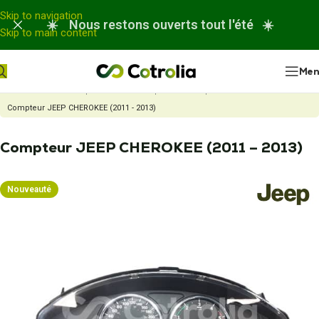
Panneau de gestion des cookies
Skip to navigation
☀️ Nous restons ouverts tout l'été ☀️
Skip to main content
Me
Accueil
Nos réparations
Réparation compteur automobile
Compteur JEEP CHEROKEE (2011 - 2013)
Compteur JEEP CHEROKEE (2011 – 2013)
Nouveauté