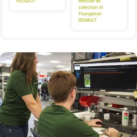
PEUGEOT
véhicule de
collection et
Youngtimer
RENAULT