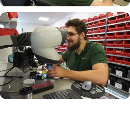
70% moins cher qu'une pièce
neuve... mais pas que !
Pourquoi réparer ?
11 000 réparateurs automobiles
nous font confiance !
Découvrez notre métier !