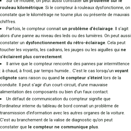
Sur ce modèle, on peut aussi constater
un problème sur le
rouleau kilométrique
. Si le compteur à rouleaux dysfonctionne, on
constate que le kilométrage ne tourne plus ou présente de mauvais
chiffres.
Parfois, le compteur connait
un problème d’éclairage
. Il s’agit
alors d’une panne au niveau des leds ou des lumières. On peut aussi
constater un
dysfonctionnement du rétro-éclairage
. Cela peut
toucher les voyants, les cadrans, les jauges ou les aiguilles qui
ne
s’éclairent plus correctement
.
Il arrive que le compteur rencontre des pannes par intermittence
: à chaud, à froid, par temps humide… C’est le cas lorsqu’un
voyant
clignote
sans raison ou quand
le compteur s’éteint
lors de la
conduite. Il peut s’agir d’un court-circuit, d’une mauvaise
alimentation des composants ou bien d’un faux contact.
Un défaut de communication du compteur signifie que
l’ordinateur interne du tableau de bord connait un problème de
transmission d’information avec les autres organes de la voiture.
C’est au branchement de la valise de diagnostic qu’on peut
constater que
le compteur ne communique plus
.