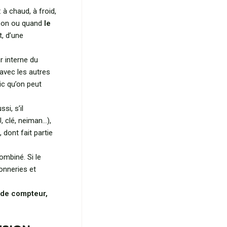
 à chaud, à froid,
son ou quand
le
t, d’une
r interne du
avec les autres
ic qu’on peut
si, s’il
 clé, neiman…),
dont fait partie
mbiné. Si le
sonneries et
 de compteur,