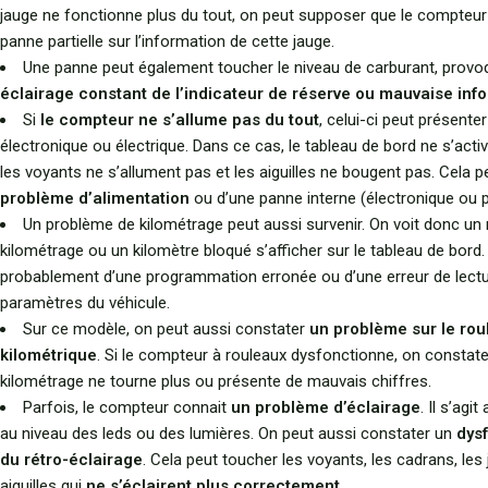
jauge ne fonctionne plus du tout, on peut supposer que le compteur
panne partielle sur l’information de cette jauge.
Une panne peut également toucher le niveau de carburant, provo
éclairage constant de l’indicateur de réserve ou mauvaise inf
Si
le compteur ne s’allume pas du tout
, celui-ci peut présent
électronique ou électrique. Dans ce cas, le tableau de bord ne s’acti
les voyants ne s’allument pas et les aiguilles ne bougent pas. Cela pe
problème d’alimentation
ou d’une panne interne (électronique ou
Un problème de kilométrage peut aussi survenir. On voit donc un
kilométrage ou un kilomètre bloqué s’afficher sur le tableau de bord. I
probablement d’une programmation erronée ou d’une erreur de lect
paramètres du véhicule.
Sur ce modèle, on peut aussi constater
un problème sur le rou
kilométrique
. Si le compteur à rouleaux dysfonctionne, on constate
kilométrage ne tourne plus ou présente de mauvais chiffres.
Parfois, le compteur connait
un problème d’éclairage
. Il s’agi
au niveau des leds ou des lumières. On peut aussi constater un
dys
du rétro-éclairage
. Cela peut toucher les voyants, les cadrans, les
aiguilles qui
ne s’éclairent plus correctement
.