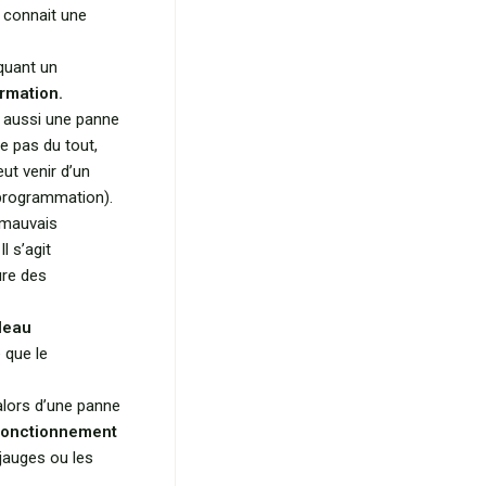
 connait une
quant un
ormation.
er aussi une panne
ve pas du tout,
ut venir d’un
 programmation).
 mauvais
l s’agit
ure des
leau
 que le
t alors d’une panne
fonctionnement
 jauges ou les