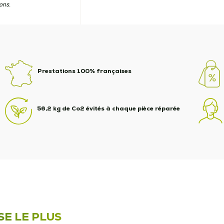
ons.
Prestations 100% françaises
56,2 kg de Co2 évités à chaque pièce réparée
SE LE PLUS