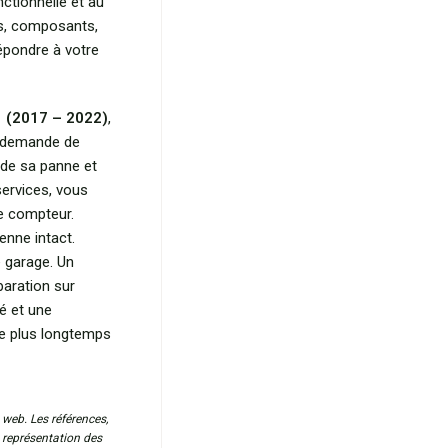
ctionnelle et au
s, composants,
épondre à votre
 (2017 – 2022)
,
e demande de
 de sa panne et
services, vous
le compteur.
enne intact.
e garage. Un
paration sur
é et une
le plus longtemps
 web. Les références,
a représentation des