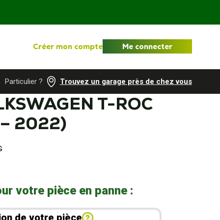
Créer mon compte
Me connecter
Particulier ?
Trouvez un garage près de chez vous
OLKSWAGEN T-ROC
 – 2022)
G
ur votre pièce en panne :
ion de votre pièce
?