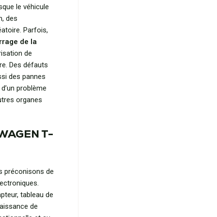
sque le véhicule
n, des
atoire. Parfois,
rage de la
risation de
ure. Des défauts
ssi des pannes
n d’un problème
utres organes
SWAGEN T-
us préconisons de
lectroniques.
pteur, tableau de
naissance de