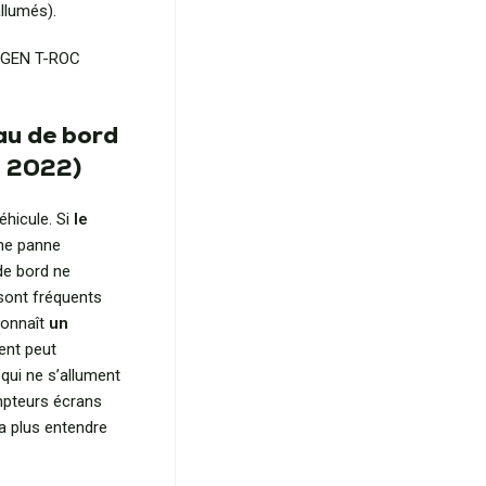
llumés).
WAGEN T-ROC
au de bord
 2022)
éhicule. Si
le
une panne
 de bord ne
 sont fréquents
connaît
un
ent peut
 qui ne s’allument
mpteurs écrans
ra plus entendre