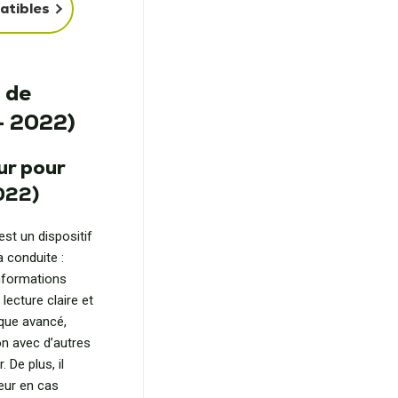
atibles
 de
– 2022)
ur pour
022)
st un dispositif
a conduite :
informations
lecture claire et
ique avancé,
ion avec d’autres
 De plus, il
eur en cas