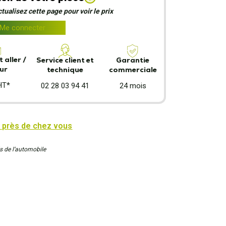
ualisez cette page pour voir le prix
Me connecter
 aller /
Garantie
Service client et
ur
commerciale
technique
HT*
24 mois
02 28 03 94 41
 près de chez vous
s de l’automobile