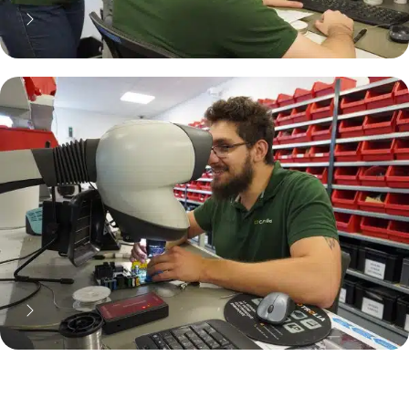
70% moins cher qu'une pièce
neuve... mais pas que !
Pourquoi réparer ?
11 000 réparateurs automobiles
nous font confiance !
Découvrez notre métier !