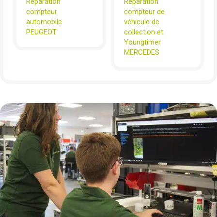
Réparation
Réparation
compteur
compteur de
automobile
véhicule de
PEUGEOT
collection et
Youngtimer
MERCEDES