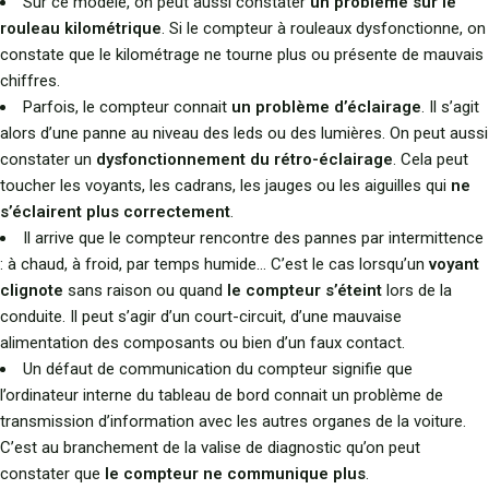
Sur ce modèle, on peut aussi constater
un problème sur le
rouleau kilométrique
. Si le compteur à rouleaux dysfonctionne, on
constate que le kilométrage ne tourne plus ou présente de mauvais
chiffres.
Parfois, le compteur connait
un problème d’éclairage
. Il s’agit
alors d’une panne au niveau des leds ou des lumières. On peut aussi
constater un
dysfonctionnement du rétro-éclairage
. Cela peut
toucher les voyants, les cadrans, les jauges ou les aiguilles qui
ne
s’éclairent plus correctement
.
Il arrive que le compteur rencontre des pannes par intermittence
: à chaud, à froid, par temps humide… C’est le cas lorsqu’un
voyant
clignote
sans raison ou quand
le compteur s’éteint
lors de la
conduite. Il peut s’agir d’un court-circuit, d’une mauvaise
alimentation des composants ou bien d’un faux contact.
Un défaut de communication du compteur signifie que
l’ordinateur interne du tableau de bord connait un problème de
transmission d’information avec les autres organes de la voiture.
C’est au branchement de la valise de diagnostic qu’on peut
constater que
le compteur ne communique plus
.