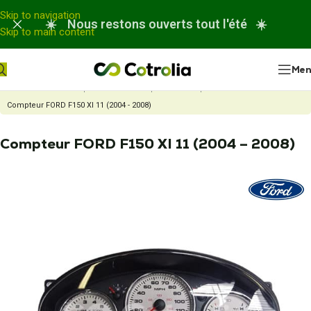
Panneau de gestion des cookies
Skip to navigation
☀️ Nous restons ouverts tout l'été ☀️
Skip to main content
Me
Accueil
Nos réparations
Réparation compteur automobile
Compteur FORD F150 XI 11 (2004 - 2008)
Compteur FORD F150 XI 11 (2004 – 2008)