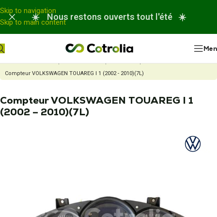
Panneau de gestion des cookies
Skip to navigation
☀️ Nous restons ouverts tout l'été ☀️
Skip to main content
Me
Accueil
Nos réparations
Réparation compteur automobile
Compteur VOLKSWAGEN TOUAREG I 1 (2002 - 2010)(7L)
Compteur VOLKSWAGEN TOUAREG I 1
(2002 – 2010)(7L)