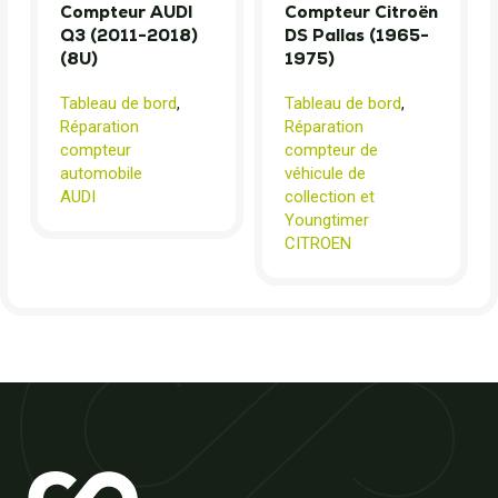
Compteur AUDI
Compteur Citroën
Q3 (2011-2018)
DS Pallas (1965-
(8U)
1975)
Tableau de bord
,
Tableau de bord
,
Réparation
Réparation
compteur
compteur de
automobile
véhicule de
AUDI
collection et
Youngtimer
CITROEN