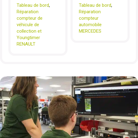
Tableau de bord
,
Tableau de bord
,
Réparation
Réparation
compteur de
compteur
véhicule de
automobile
collection et
MERCEDES
Youngtimer
RENAULT