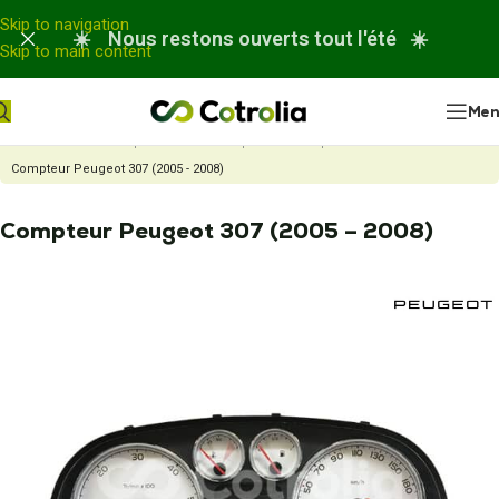
Panneau de gestion des cookies
Skip to navigation
☀️ Nous restons ouverts tout l'été ☀️
Skip to main content
Me
Accueil
Nos réparations
Réparation compteur automobile
Compteur Peugeot 307 (2005 - 2008)
Compteur Peugeot 307 (2005 – 2008)