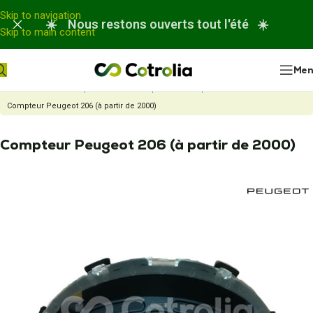
Panneau de gestion des cookies
Skip to navigation
☀️ Nous restons ouverts tout l'été ☀️
Skip to main content
Me
Accueil
Nos réparations
Réparation compteur automobile
Compteur Peugeot 206 (à partir de 2000)
Compteur Peugeot 206 (à partir de 2000)