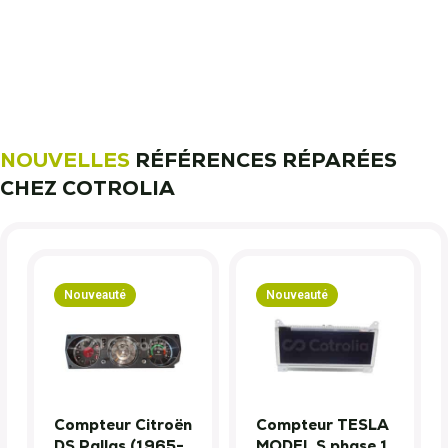
nous font confiance !
Découvrez notre métier !
NOUVELLES
RÉFÉRENCES RÉPARÉES
CHEZ COTROLIA
Nouveauté
Nouveauté
Compteur Citroën
Compteur TESLA
DS Pallas (1965-
MODEL S phase 1