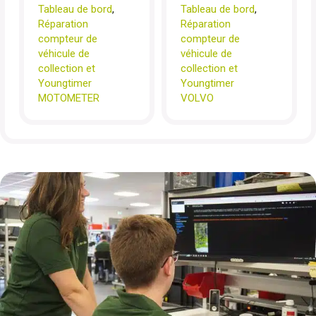
Tableau de bord
,
Tableau de bord
,
Réparation
Réparation
compteur de
compteur de
véhicule de
véhicule de
collection et
collection et
Youngtimer
Youngtimer
MOTOMETER
VOLVO