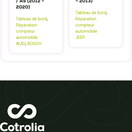
/ A5 (2012 –
– 2013)
2020)
Tableau de bord
,
Tableau de bord
,
Réparation
Réparation
compteur
compteur
automobile
automobile
JEEP
AUDI
,
BOSCH