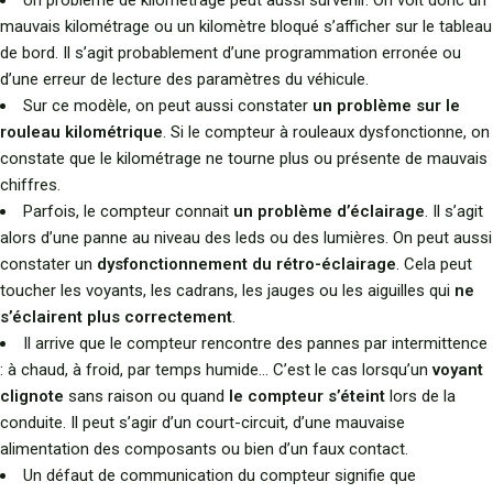
Un problème de kilométrage peut aussi survenir. On voit donc un
mauvais kilométrage ou un kilomètre bloqué s’afficher sur le tableau
de bord. Il s’agit probablement d’une programmation erronée ou
d’une erreur de lecture des paramètres du véhicule.
Sur ce modèle, on peut aussi constater
un problème sur le
rouleau kilométrique
. Si le compteur à rouleaux dysfonctionne, on
constate que le kilométrage ne tourne plus ou présente de mauvais
chiffres.
Parfois, le compteur connait
un problème d’éclairage
. Il s’agit
alors d’une panne au niveau des leds ou des lumières. On peut aussi
constater un
dysfonctionnement du rétro-éclairage
. Cela peut
toucher les voyants, les cadrans, les jauges ou les aiguilles qui
ne
s’éclairent plus correctement
.
Il arrive que le compteur rencontre des pannes par intermittence
: à chaud, à froid, par temps humide… C’est le cas lorsqu’un
voyant
clignote
sans raison ou quand
le compteur s’éteint
lors de la
conduite. Il peut s’agir d’un court-circuit, d’une mauvaise
alimentation des composants ou bien d’un faux contact.
Un défaut de communication du compteur signifie que