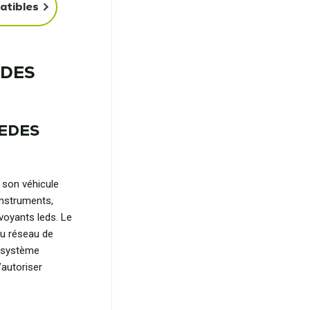
atibles
EDES
CEDES
 son véhicule
instruments,
voyants leds. Le
u réseau de
e système
’autoriser