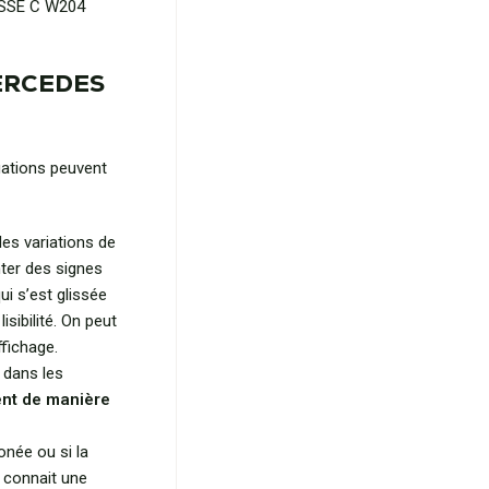
ASSE C W204
MERCEDES
tuations peuvent
es variations de
ter des signes
ui s’est glissée
sibilité. On peut
ffichage.
 dans les
ent de manière
onée ou si la
 connait une