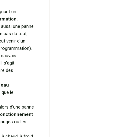
quant un
ormation.
er aussi une panne
ve pas du tout,
ut venir d’un
 programmation).
 mauvais
l s’agit
ure des
leau
 que le
t alors d’une panne
fonctionnement
 jauges ou les
 à chaud, à froid,