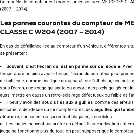
Ce modèle de compteur est monté sur les voitures MERCEDES CL
(2007 – 2014).
Les pannes courantes du compteur de 
CLASSE C W204 (2007 – 2014)
En cas de défaillance liée au compteur d’un véhicule, différentes si
se présenter :
Souvent, c’est l’écran qui est en panne sur ce modèle.
Avec l
température ou bien avec le temps, l’écran du compteur peut présen
de faiblesse, comme une ligne qui apparaît sur l’afficheur, une bulle q
sous l’écran, une image qui saute ou encore des pixels qui gênent la li
aussi mettre en cause un rétro-éclairage défectueux ou faible de l’a
Il peut y avoir des
soucis liés aux aiguilles
, comme des erreurs
indicateurs de vitesse ou de compte-tours, des
aiguilles qui tomb
aléatoire
, saccadent ou qui restent bloquées, immobiles.
Les jauges peuvent aussi être en défaut. Si une indication est err
jauge ne fonctionne plus du tout, on peut supposer que le compteur