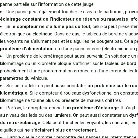
panne partielle sur l’information de cette jauge.
Une panne peut également toucher le niveau de carburant, provo
éclairage constant de l’indicateur de réserve ou mauvaise inf
Si
le compteur ne s’allume pas du tout
, celui-ci peut présent
électronique ou électrique. Dans ce cas, le tableau de bord ne s’acti
les voyants ne s’allument pas et les aiguilles ne bougent pas. Cela pe
problème d’alimentation
ou d’une panne interne (électronique ou
Un problème de kilométrage peut aussi survenir. On voit donc un
kilométrage ou un kilomètre bloqué s’afficher sur le tableau de bord. I
probablement d’une programmation erronée ou d’une erreur de lect
paramètres du véhicule.
Sur ce modèle, on peut aussi constater
un problème sur le rou
kilométrique
. Si le compteur à rouleaux dysfonctionne, on constate
kilométrage ne tourne plus ou présente de mauvais chiffres.
Parfois, le compteur connait
un problème d’éclairage
. Il s’agi
au niveau des leds ou des lumières. On peut aussi constater un
dys
du rétro-éclairage
. Cela peut toucher les voyants, les cadrans, les
aiguilles qui
ne s’éclairent plus correctement
.
Il arrive que le compteur rencontre des pannes par intermittence :