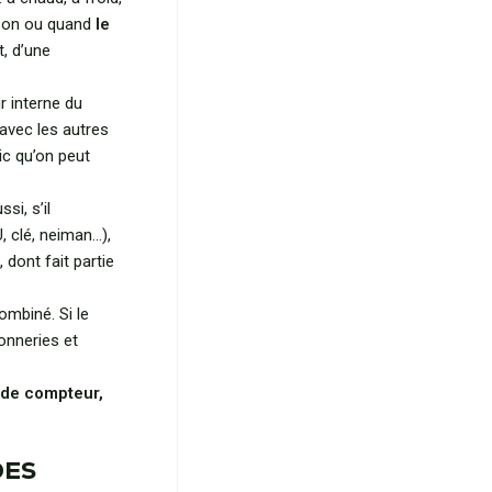
son ou quand
le
t, d’une
r interne du
avec les autres
ic qu’on peut
si, s’il
 clé, neiman…),
dont fait partie
mbiné. Si le
sonneries et
 de compteur,
DES