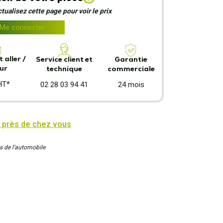
ualisez cette page pour voir le prix
Me connecter
 aller /
Garantie
Service client et
ur
commerciale
technique
HT*
24 mois
02 28 03 94 41
 près de chez vous
s de l’automobile