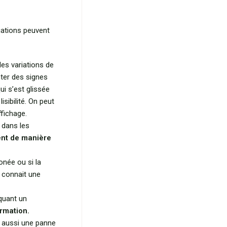
tuations peuvent
es variations de
ter des signes
ui s’est glissée
sibilité. On peut
ffichage.
 dans les
ent de manière
onée ou si la
 connait une
quant un
ormation.
er aussi une panne