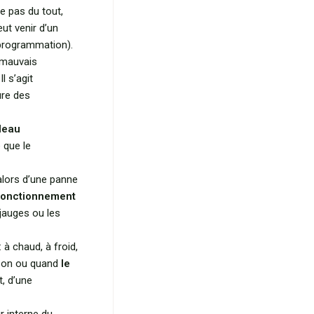
ve pas du tout,
ut venir d’un
 programmation).
 mauvais
l s’agit
ure des
leau
 que le
t alors d’une panne
fonctionnement
 jauges ou les
 à chaud, à froid,
son ou quand
le
t, d’une