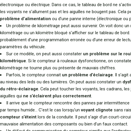
électronique ou électrique. Dans ce cas, le tableau de bord ne s’acti
les voyants ne s’allument pas et les aiguilles ne bougent pas. Cela pe
problème d’alimentation
ou d’une panne interne (électronique ou
Un problème de kilométrage peut aussi survenir. On voit donc un
kilométrage ou un kilomètre bloqué s’afficher sur le tableau de bord. I
probablement d’une programmation erronée ou d’une erreur de lect
paramètres du véhicule.
Sur ce modèle, on peut aussi constater
un problème sur le rou
kilométrique
. Si le compteur à rouleaux dysfonctionne, on constate
kilométrage ne tourne plus ou présente de mauvais chiffres.
Parfois, le compteur connait
un problème d’éclairage
. Il s’agi
au niveau des leds ou des lumières. On peut aussi constater un
dys
du rétro-éclairage
. Cela peut toucher les voyants, les cadrans, les
aiguilles qui
ne s’éclairent plus correctement
.
Il arrive que le compteur rencontre des pannes par intermittence :
par temps humide… C’est le cas lorsqu’un
voyant clignote
sans rai
compteur s’éteint
lors de la conduite. Il peut s’agir d’un court-circui
mauvaise alimentation des composants ou bien d’un faux contact.