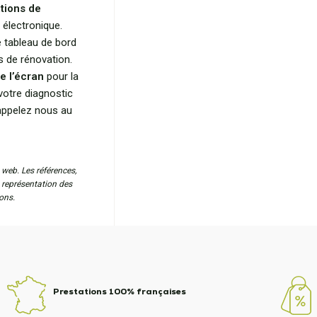
tions de
 électronique.
 tableau de bord
s de rénovation.
e l’écran
pour la
votre diagnostic
 appelez nous au
 web. Les références,
a représentation des
ons.
Prestations 100% françaises