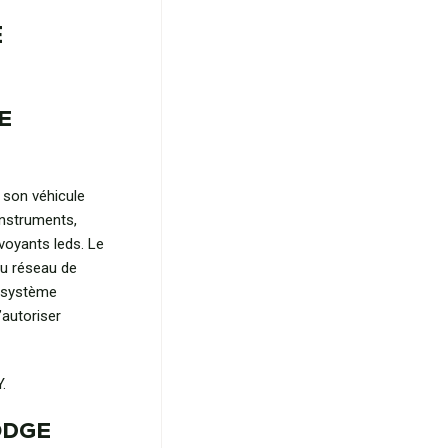
E
E
 son véhicule
instruments,
voyants leds. Le
u réseau de
e système
’autoriser
.
DODGE