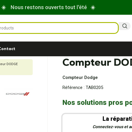
☀️ Nous restons ouverts tout l'été ☀️
Contact
Compteur D
eur DODGE
Compteur Dodge
Référence :
TAB0205
Nos solutions pros po
La réparat
Connectez-vous et act