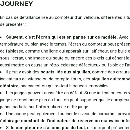
JOURNEY
En cas de défaillance liée au compteur d’un véhicule, différentes si
se présenter :
Souvent, c’est l’écran qui est en panne sur ce modèle.
Avec l
température ou bien avec le temps, l’écran du compteur peut présen
de faiblesse, comme une ligne qui apparaît sur l’afficheur, une bulle q
sous l’écran, une image qui saute ou encore des pixels qui gênent la li
aussi mettre en cause un rétro-éclairage défectueux ou faible de l’a
Il peut y avoir des
soucis liés aux aiguilles
, comme des erreurs
indicateurs de vitesse ou de compte-tours, des
aiguilles qui tomb
aléatoire
, saccadent ou qui restent bloquées, immobiles.
Les jauges peuvent aussi être en défaut. Si une indication est err
jauge ne fonctionne plus du tout, on peut supposer que le compteur
panne partielle sur l’information de cette jauge.
Une panne peut également toucher le niveau de carburant, provo
éclairage constant de l’indicateur de réserve ou mauvaise inf
Si
le compteur ne s’allume pas du tout
, celui-ci peut présent