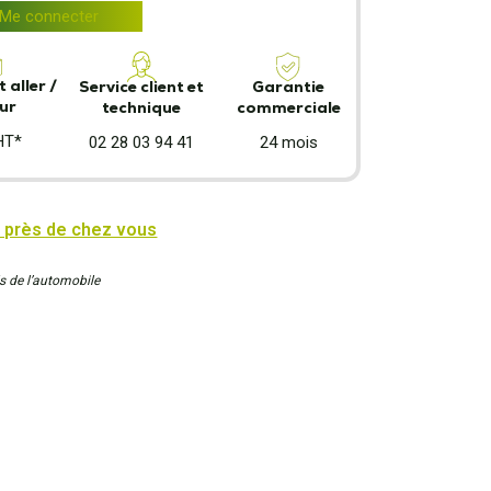
Me connecter
 aller /
Garantie
Service client et
ur
commerciale
technique
HT*
24 mois
02 28 03 94 41
 près de chez vous
s de l’automobile