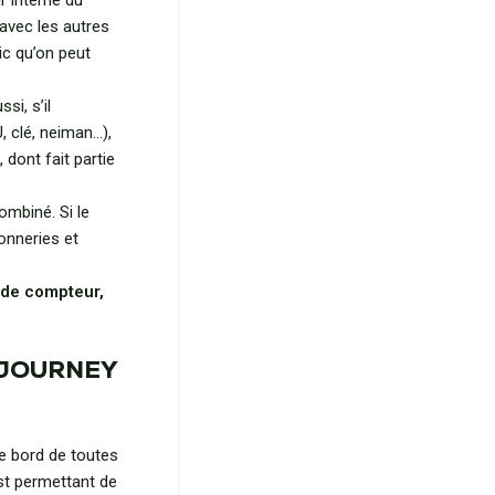
r interne du
avec les autres
ic qu’on peut
si, s’il
 clé, neiman…),
dont fait partie
mbiné. Si le
sonneries et
 de compteur,
E JOURNEY
de bord de toutes
st permettant de