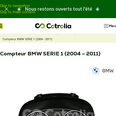
Panneau de gestion des cookies
Skip to navigation
☀️ Nous restons ouverts tout l'été ☀️
Skip to main content
Me
Accueil
Nos réparations
Réparation compteur automobile
Compteur BMW SERIE 1 (2004 - 2011)
Compteur BMW SERIE 1 (2004 – 2011)