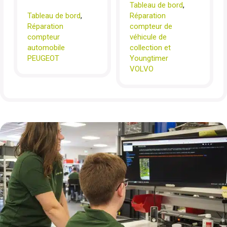
Tableau de bord
,
Tableau de bord
,
Réparation
Réparation
compteur de
compteur
véhicule de
automobile
collection et
PEUGEOT
Youngtimer
VOLVO