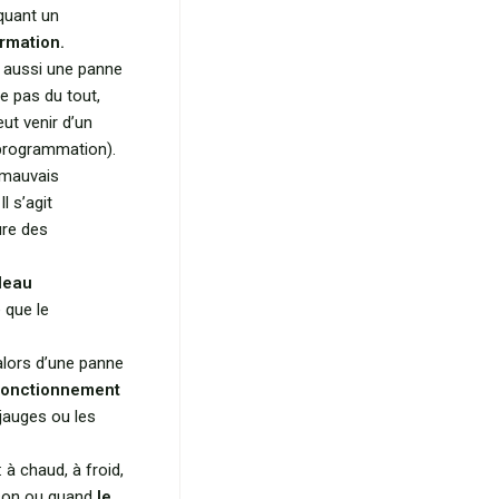
quant un
ormation.
er aussi une panne
ve pas du tout,
ut venir d’un
 programmation).
 mauvais
l s’agit
ure des
leau
 que le
t alors d’une panne
fonctionnement
 jauges ou les
 à chaud, à froid,
son ou quand
le