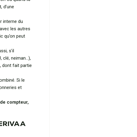
t, d’une
r interne du
avec les autres
ic qu’on peut
si, s’il
 clé, neiman…),
dont fait partie
mbiné. Si le
sonneries et
 de compteur,
ERIVA A