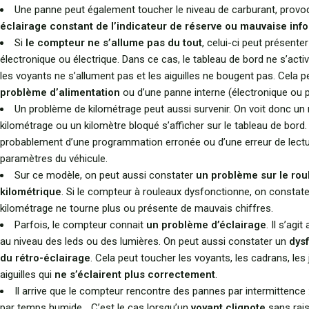
Une panne peut également toucher le niveau de carburant, provo
éclairage constant de l’indicateur de réserve ou mauvaise inf
Si
le compteur ne s’allume pas du tout
, celui-ci peut présent
électronique ou électrique. Dans ce cas, le tableau de bord ne s’acti
les voyants ne s’allument pas et les aiguilles ne bougent pas. Cela pe
problème d’alimentation
ou d’une panne interne (électronique ou
Un problème de kilométrage peut aussi survenir. On voit donc un
kilométrage ou un kilomètre bloqué s’afficher sur le tableau de bord. I
probablement d’une programmation erronée ou d’une erreur de lect
paramètres du véhicule.
Sur ce modèle, on peut aussi constater
un problème sur le rou
kilométrique
. Si le compteur à rouleaux dysfonctionne, on constate
kilométrage ne tourne plus ou présente de mauvais chiffres.
Parfois, le compteur connait
un problème d’éclairage
. Il s’agi
au niveau des leds ou des lumières. On peut aussi constater un
dys
du rétro-éclairage
. Cela peut toucher les voyants, les cadrans, les
aiguilles qui
ne s’éclairent plus correctement
.
Il arrive que le compteur rencontre des pannes par intermittence :
par temps humide… C’est le cas lorsqu’un
voyant clignote
sans rai