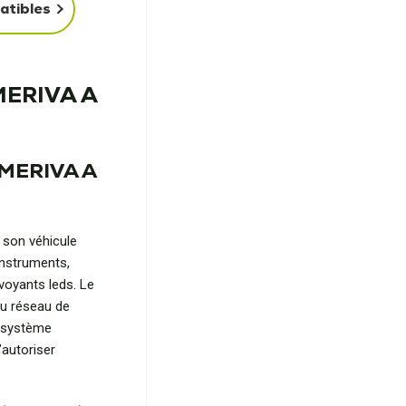
atibles
 MERIVA A
 MERIVA A
 son véhicule
instruments,
voyants leds. Le
u réseau de
e système
’autoriser