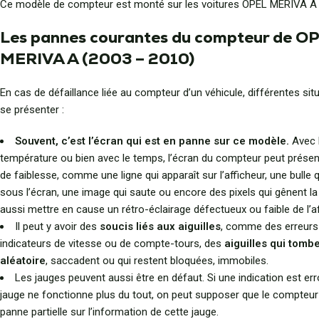
Ce modèle de compteur est monté sur les voitures OPEL MERIVA A 
Les pannes courantes du compteur de O
MERIVA A (2003 – 2010)
En cas de défaillance liée au compteur d’un véhicule, différentes si
se présenter :
Souvent, c’est l’écran qui est en panne sur ce modèle.
Avec l
température ou bien avec le temps, l’écran du compteur peut présen
de faiblesse, comme une ligne qui apparaît sur l’afficheur, une bulle q
sous l’écran, une image qui saute ou encore des pixels qui gênent la li
aussi mettre en cause un rétro-éclairage défectueux ou faible de l’a
Il peut y avoir des
soucis liés aux aiguilles
, comme des erreurs
indicateurs de vitesse ou de compte-tours, des
aiguilles qui tomb
aléatoire
, saccadent ou qui restent bloquées, immobiles.
Les jauges peuvent aussi être en défaut. Si une indication est err
jauge ne fonctionne plus du tout, on peut supposer que le compteur
panne partielle sur l’information de cette jauge.