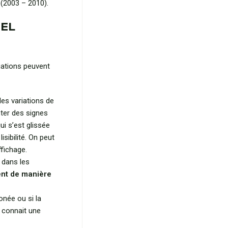
(2003 – 2010).
PEL
tuations peuvent
es variations de
ter des signes
ui s’est glissée
sibilité. On peut
ffichage.
 dans les
ent de manière
onée ou si la
 connait une