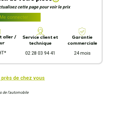
ualisez cette page pour voir le prix
Me connecter
 aller /
Garantie
Service client et
ur
commerciale
technique
HT*
24 mois
02 28 03 94 41
 près de chez vous
s de l’automobile