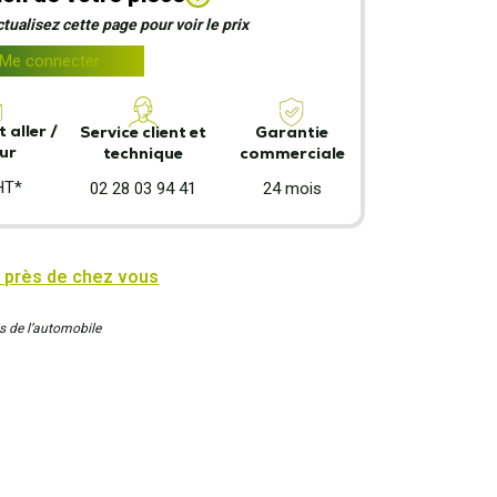
ualisez cette page pour voir le prix
Me connecter
 aller /
Garantie
Service client et
ur
commerciale
technique
HT*
24 mois
02 28 03 94 41
 près de chez vous
s de l’automobile