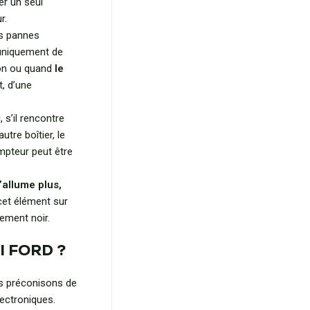
er un seul
r.
es pannes
r uniquement de
on ou quand
le
t, d’une
 s’il rencontre
re boîtier, le
mpteur peut être
’allume plus,
cet élément sur
tement noir.
I FORD ?
us préconisons de
lectroniques.