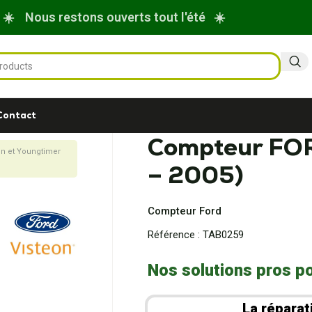
☀️ Nous restons ouverts tout l'été ☀️
Contact
Compteur FOR
on et Youngtimer
– 2005)
Compteur Ford
Référence :
TAB0259
Nos solutions pros po
La réparat