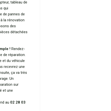
pteur, tableau de
ns qui
ce de pannes de
 à la rénovation
posons des
 pièces détachées
mple !
Rendez-
e de réparation.
e et du véhicule
ous recevrez une
nsuite, ça va très
arage. Un
paration sur
é et une
pond au
02 28 03