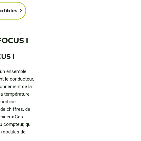
atibles
FOCUS I
US I
 un ensemble
nt le conducteur.
tionnement de la
 la température
 combiné
de chiffres, de
umineux.Ces
du compteur, qui
es modules de