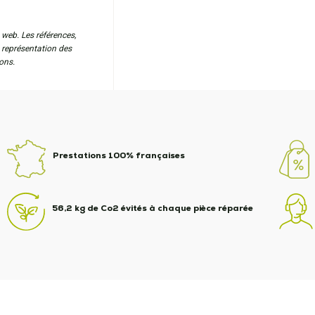
 web. Les références,
a représentation des
ons.
Prestations 100% françaises
56,2 kg de Co2 évités à chaque pièce réparée