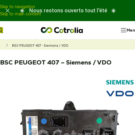
Panneau de gestion des cookies
Skip to navigation
☀️ Nous restons ouverts tout l'été ☀️
Skip to main content
Me
Accueil
Nos réparations
Réparation boitier habitacle - BSI UCH BCM...
BSC PEUGEOT 407 - Siemens / VDO
BSC PEUGEOT 407 – Siemens / VDO