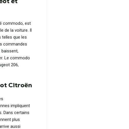
eot et
lé commodo, est
e de la voiture. Il
 telles que les
, les commandes
e baissent,
ser. Le commodo
ugeot 206,
t Citroën
es
nnes impliquent
s. Dans certains
nnent plus
arrive aussi