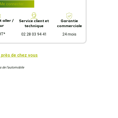
Me connecter
 aller /
Garantie
Service client et
ur
commerciale
technique
HT*
24 mois
02 28 03 94 41
 près de chez vous
s de l’automobile