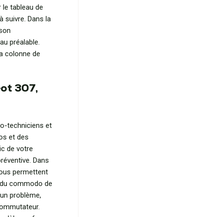
le tableau de
 suivre. Dans la
 son
au préalable.
la colonne de
ot 307,
o-techniciens et
os et des
ic de votre
préventive. Dans
nous permettent
on du commodo de
u un problème,
 commutateur.