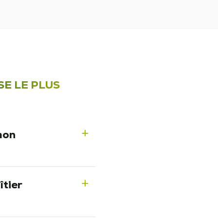
SE LE PLUS
mon
a
îtier
a