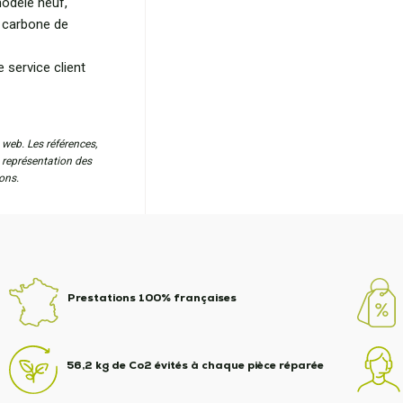
modèle neuf,
e carbone de
 service client
 web. Les références,
a représentation des
ons.
Prestations 100% françaises
56,2 kg de Co2 évités à chaque pièce réparée