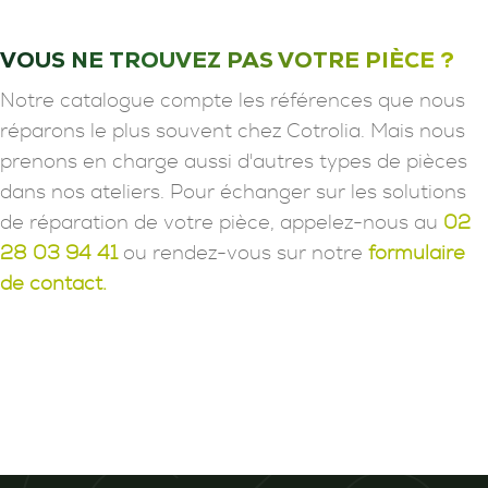
VOUS NE TROUVEZ PAS VOTRE PIÈCE ?
Notre catalogue compte les références que nous
réparons le plus souvent chez Cotrolia. Mais nous
prenons en charge aussi d'autres types de pièces
dans nos ateliers. Pour échanger sur les solutions
de réparation de votre pièce, appelez-nous au
02
28 03 94 41
ou rendez-vous sur notre
formulaire
de contact.