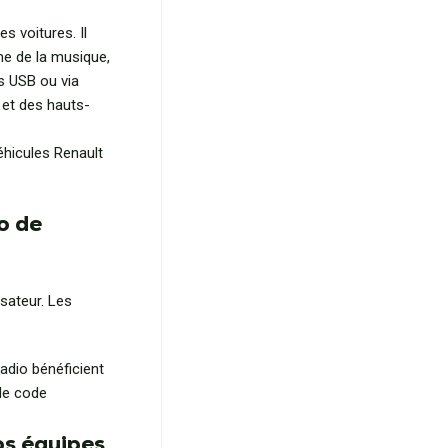
s voitures. Il
me de la musique,
s USB ou via
r et des hauts-
hicules Renault
o de
isateur. Les
adio bénéficient
 le code
s équipes