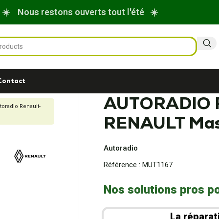
☀️ Nous restons ouverts tout l'été ☀️
Contact
AUTORADIO
toradio Renault-
RENAULT Mas
Autoradio
Référence :
MUT1167
Nos solutions pros po
La réparat