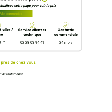
ualisez cette page pour voir le prix
Me connecter
 aller /
Garantie
Service client et
ur
commerciale
technique
HT*
24 mois
02 28 03 94 41
 près de chez vous
s de l’automobile