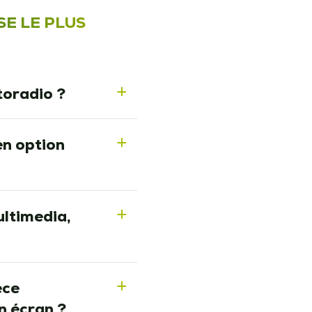
SE LE PLUS
toradio ?
a
en option
a
ultimedia,
a
èce
a
n écran ?