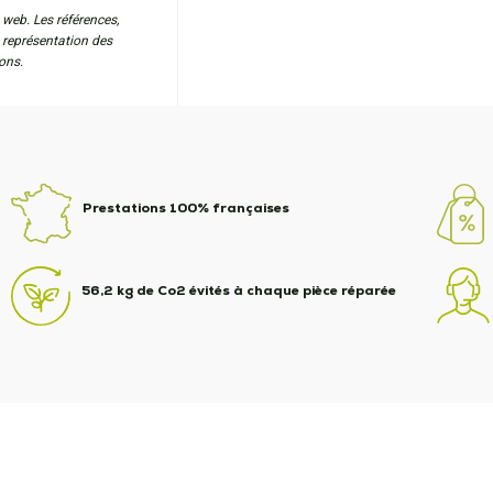
 web. Les références,
a représentation des
ons.
Prestations 100% françaises
56,2 kg de Co2 évités à chaque pièce réparée