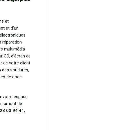
ns et
nt et d’un
 électroniques
a réparation
rs multimédia
ur CD, d’écran et
r de votre client
on des soudures,
les de code,
r votre espace
 En amont de
28 03 94 41
,