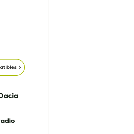
atibles
-Dacia
radio