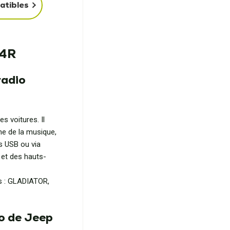
atibles
P4R
radio
s voitures. Il
me de la musique,
s USB ou via
r et des hauts-
s : GLADIATOR,
io de Jeep