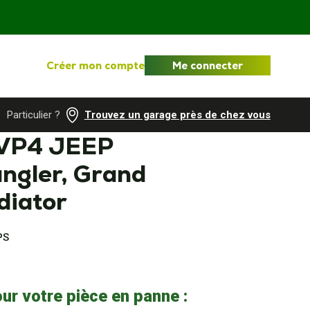
Créer mon compte
Me connecter
Particulier ?
Trouvez un garage près de chez vous
VP4 JEEP
ngler, Grand
diator
PS
ur votre pièce en panne :