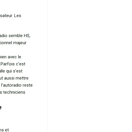
isateur. Les
oradio semble HS,
tionnel majeur
ien avec le
 Parfois c’est
lle qui s’est
eut aussi mettre
 l’autoradio reste
os techniciens
e
ns et