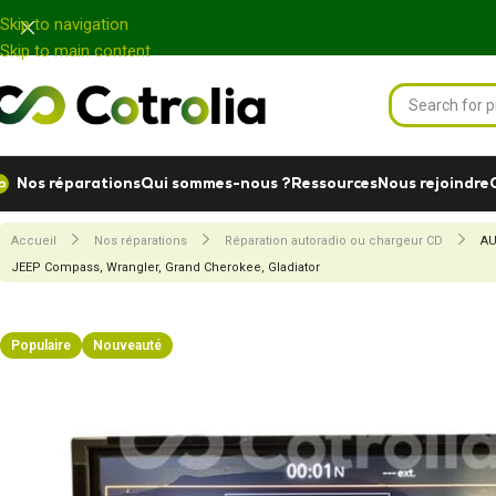
Panneau de gestion des cookies
Skip to navigation
Skip to main content
Nos réparations
Qui sommes-nous ?
Ressources
Nous rejoindre
Accueil
Nos réparations
Réparation autoradio ou chargeur CD
AU
JEEP Compass, Wrangler, Grand Cherokee, Gladiator
Populaire
Nouveauté