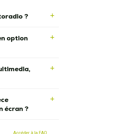
toradio ?
a
en option
a
ultimedia,
a
èce
a
n écran ?
Accéder à la FAQ