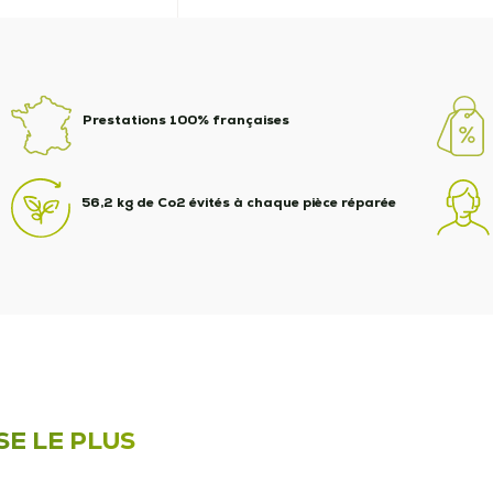
Prestations 100% françaises
56,2 kg de Co2 évités à chaque pièce réparée
SE LE PLUS