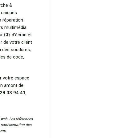
erche &
roniques
a réparation
rs multimédia
ur CD, d’écran et
r de votre client
on des soudures,
les de code,
r votre espace
 En amont de
28 03 94 41
,
 web. Les références,
a représentation des
ons.