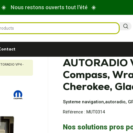
☀️ Nous restons ouverts tout l'été ☀️
Contact
AUTORADIO 
TORADIO VP4 -
Compass, Wra
Cherokee, Gla
Systeme navigation,autoradio, G
Référence :
MUT0314
Nos solutions pros po