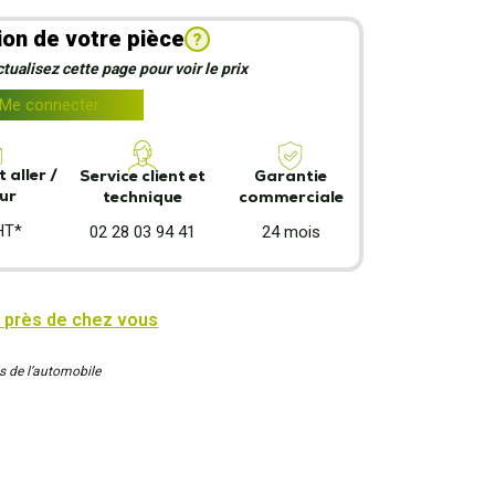
ion de votre pièce
?
ualisez cette page pour voir le prix
Me connecter
 aller /
Garantie
Service client et
ur
commerciale
technique
HT*
24 mois
02 28 03 94 41
 près de chez vous
s de l’automobile