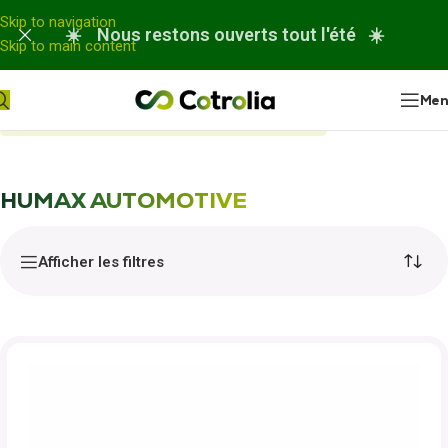
Panneau de gestion des cookies
Skip to navigation
☀️ Nous restons ouverts tout l'été ☀️
Skip to main content
Me
Accueil
Nos réparations
HUMAX AUTOMOTIVE
HUMAX AUTOMOTIVE
Afficher les filtres