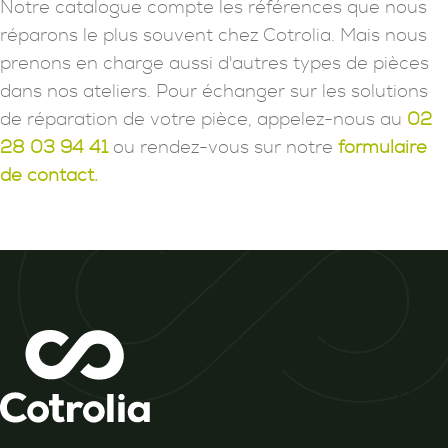
Notre catalogue compte les références que nous
réparons le plus souvent chez Cotrolia. Mais nous
prenons en charge aussi d'autres types de pièces
dans nos ateliers. Pour échanger sur les solutions
de réparation de votre pièce, appelez-nous au
02
28 03 94 41
ou rendez-vous sur notre
formulaire
de contact.