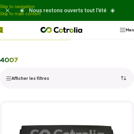
Panneau de gestion des cookies
Skip to navigation
☀️ Nous restons ouverts tout l'été ☀️
Skip to main content
Me
Accueil
Nos réparations
4007
4007
Afficher les filtres