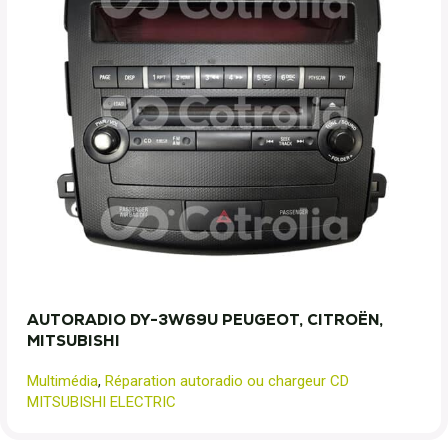
AUTORADIO DY-3W69U PEUGEOT, CITROËN,
MITSUBISHI
Multimédia
,
Réparation autoradio ou chargeur CD
MITSUBISHI ELECTRIC