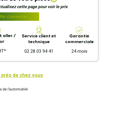
ualisez cette page pour voir le prix
Me connecter
 aller /
Garantie
Service client et
ur
commerciale
technique
HT*
24 mois
02 28 03 94 41
 près de chez vous
s de l’automobile