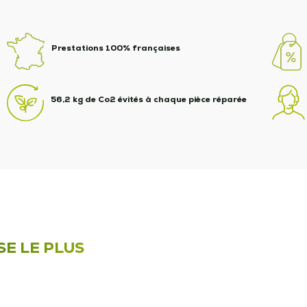
Prestations 100% françaises
56,2 kg de Co2 évités à chaque pièce réparée
SE LE PLUS