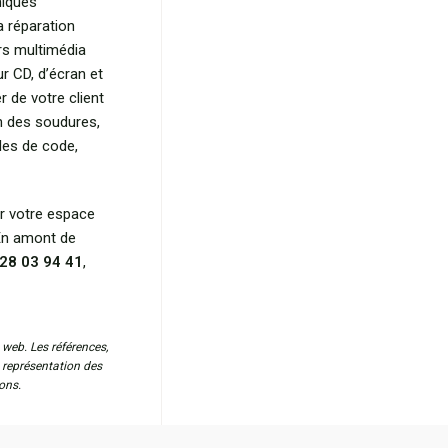
niques
a réparation
rs multimédia
ur CD, d’écran et
r de votre client
on des soudures,
les de code,
r votre espace
 En amont de
28 03 94 41
,
 web. Les références,
a représentation des
ons.