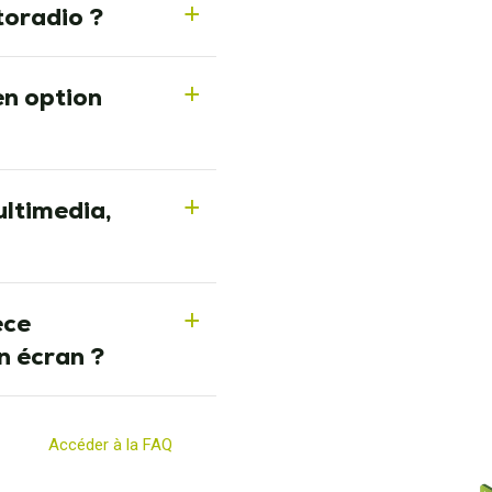
toradio ?
a
en option
a
ultimedia,
a
èce
a
n écran ?
Accéder à la FAQ