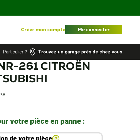
Créer mon compte
Me connecter
Particulier ?
Trouvez un garage près de chez vous
NR-261 CITROËN
TSUBISHI
GPS
ur votre pièce en panne :
ion de votre pièce
?