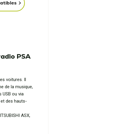
atibles
radio PSA
s voitures. Il
me de la musique,
s USB ou via
r et des hauts-
MITSUBISHI ASX,