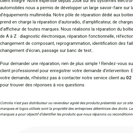
client intégré. Notre expertise depuis 2008 sur les systèmes électro
automobiles nous a permis de développer un large savoir-faire sur l
d’équipements multimédia. Notre pôle de réparation dédié aux boitie
prend en charge la réparation d’autoradio, d’amplificateur, de charge
d’afficheur de toutes marques. Nous réalisons la réparation du boîtie
de A à Z : diagnostic électronique, réparation fonctionnelle, réfecti
changement de composant, reprogrammation, identification des fail
changement d’écran, passage sur banc de test…
Pour demander une réparation, rien de plus simple ! Rendez-vous su
client professionnel pour enregistrer votre demande d’intervention.
votre demande, n’hésitez pas à contacter notre service client au
02 
pour trouver des réponses à vos questions.
Cotrolia n’est pas distributeur ou revendeur agréé des produits présentés sur ce site
marques et logos utilisés sont la propriété des entreprises détentrices des droits. L
marques a pour objectif d'identifier les produits que nous réparons ou reconditionn