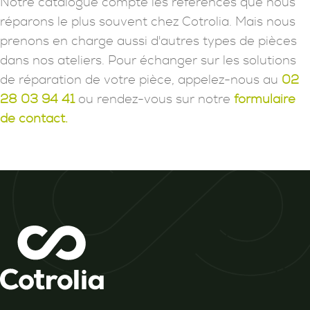
Notre catalogue compte les références que nous
réparons le plus souvent chez Cotrolia. Mais nous
prenons en charge aussi d'autres types de pièces
dans nos ateliers. Pour échanger sur les solutions
de réparation de votre pièce, appelez-nous au
02
28 03 94 41
ou rendez-vous sur notre
formulaire
de contact.