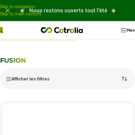
Panneau de gestion des cookies
Skip to navigation
☀️ Nous restons ouverts tout l'été ☀️
Skip to main content
Me
Accueil
Nos réparations
FUSION
FUSION
Afficher les filtres