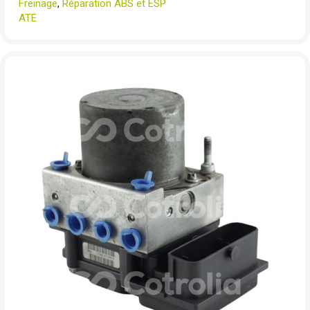
Freinage
,
Réparation ABS et ESP
ATE