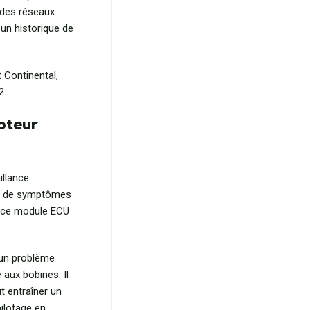
 des réseaux
un historique de
 Continental,
2.
oteur
illance
tes de symptômes
r ce module ECU
 un problème
 aux bobines. Il
t entraîner un
pilotage en