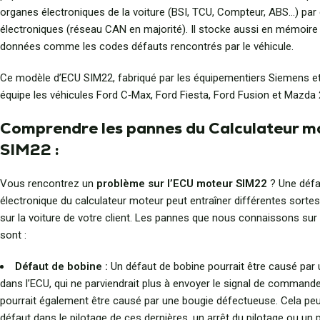
organes électroniques de la voiture (BSI, TCU, Compteur, ABS…) par
électroniques (réseau CAN en majorité). Il stocke aussi en mémoire 
données comme les codes défauts rencontrés par le véhicule.
Ce modèle d’ECU SIM22, fabriqué par les équipementiers Siemens et
équipe les véhicules Ford C‑Max, Ford Fiesta, Ford Fusion et Mazda 
Comprendre les pannes du Calculateur m
SIM22 :
Vous rencontrez un
problème sur l’ECU moteur SIM22
? Une défa
électronique du calculateur moteur peut entraîner différentes sor
sur la voiture de votre client. Les pannes que nous connaissons su
sont :
Défaut de bobine :
Un défaut de bobine pourrait être causé par
dans l’ECU, qui ne parviendrait plus à envoyer le signal de commande
pourrait également être causé par une bougie défectueuse. Cela peu
défaut dans le pilotage de ces dernières, un arrêt du pilotage ou un 