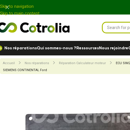
Panneau de gestion des cookies
Skip to navigation
Skip to main content
Nos réparations
Qui sommes-nous ?
Ressources
Nous rejoindre
Accueil
Nos réparations
Réparation Calculateur moteur
ECU SIM22
SIEMENS CONTINENTAL Ford