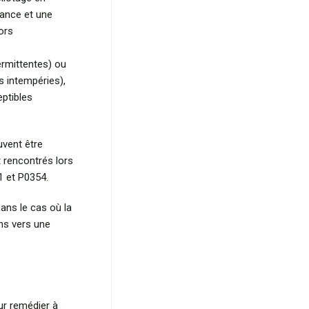
sance et une
ors
rmittentes) ou
s intempéries),
eptibles
uvent être
 rencontrés lors
1 et P0354.
ans le cas où la
ns vers une
ur remédier à