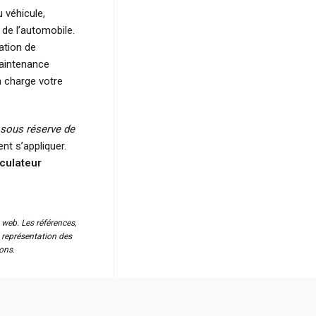
 véhicule,
 de l’automobile.
ation de
maintenance
n charge votre
sous réserve de
nt s’appliquer.
lculateur
 web. Les références,
a représentation des
ons.