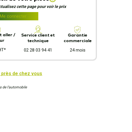
ualisez cette page pour voir le prix
Me connecter
 aller /
Garantie
Service client et
ur
commerciale
technique
HT*
24 mois
02 28 03 94 41
 près de chez vous
s de l’automobile