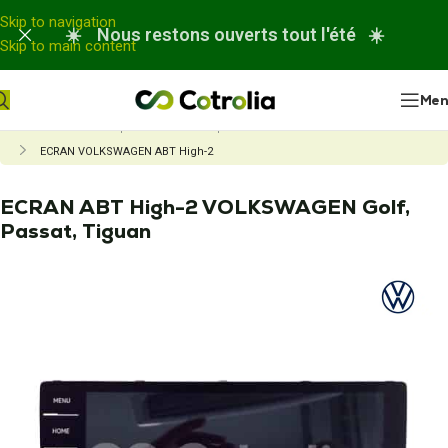
Panneau de gestion des cookies
Skip to navigation
☀️ Nous restons ouverts tout l'été ☀️
Skip to main content
Me
Accueil
Nos réparations
Réparation écran et afficheur de voiture
ECRAN VOLKSWAGEN ABT High-2
ECRAN ABT High-2 VOLKSWAGEN Golf,
Passat, Tiguan