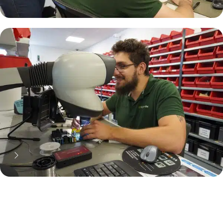
70% moins cher qu'une pièce
neuve... mais pas que !
Pourquoi réparer ?
11 000 réparateurs automobiles
nous font confiance !
Découvrez notre métier !