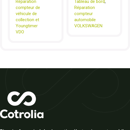
Réparation
Tableau de bord
,
compteur de
Réparation
véhicule de
compteur
collection et
automobile
Youngtimer
VOLKSWAGEN
VDO