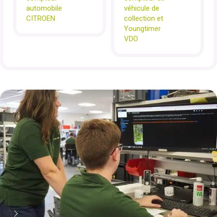
automobile
véhicule de
CITROEN
collection et
Youngtimer
VDO