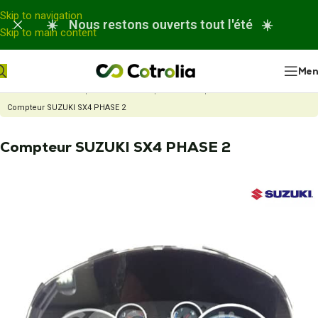
Panneau de gestion des cookies
Skip to navigation
☀️ Nous restons ouverts tout l'été ☀️
Skip to main content
Me
Accueil
Nos réparations
Réparation compteur automobile
Compteur SUZUKI SX4 PHASE 2
Compteur SUZUKI SX4 PHASE 2