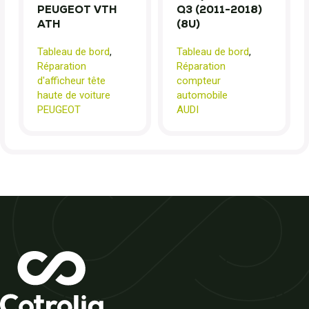
PEUGEOT VTH
Q3 (2011-2018)
ATH
(8U)
Tableau de bord
,
Tableau de bord
,
Réparation
Réparation
d'afficheur tête
compteur
haute de voiture
automobile
PEUGEOT
AUDI