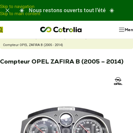
Panneau de gestion des cookies
Skip to navigation
☀️ Nous restons ouverts tout l'été ☀️
Skip to main content
Me
Accueil
Nos réparations
Réparation compteur automobile
Compteur OPEL ZAFIRA B (2005 - 2014)
Compteur OPEL ZAFIRA B (2005 – 2014)