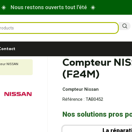
☀️ Nous restons ouverts tout l'été ☀️
Contact
Compteur NI
eur NISSAN
(F24M)
Compteur Nissan
Référence :
TAB0452
Nos solutions pros po
La réparat