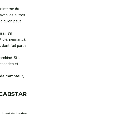
r interne du
avec les autres
ic qu’on peut
si, s’il
 clé, neiman…),
dont fait partie
mbiné. Si le
sonneries et
 de compteur,
N CABSTAR
de bord de toutes