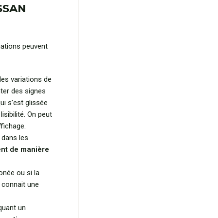
ISSAN
tuations peuvent
es variations de
ter des signes
ui s’est glissée
sibilité. On peut
ffichage.
 dans les
ent de manière
onée ou si la
 connait une
quant un