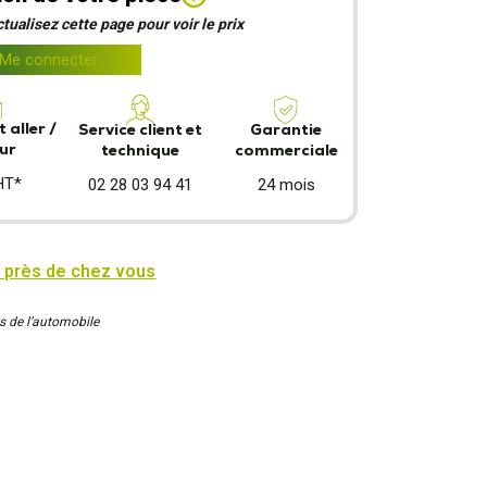
ualisez cette page pour voir le prix
Me connecter
 aller /
Garantie
Service client et
ur
commerciale
technique
HT*
24 mois
02 28 03 94 41
 près de chez vous
s de l’automobile