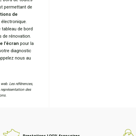
st permettant de
tions de
 électronique.
 tableau de bord
s de rénovation.
e l’écran
pour la
votre diagnostic
 appelez nous au
 web. Les références,
a représentation des
ons.
Prestations 100% françaises