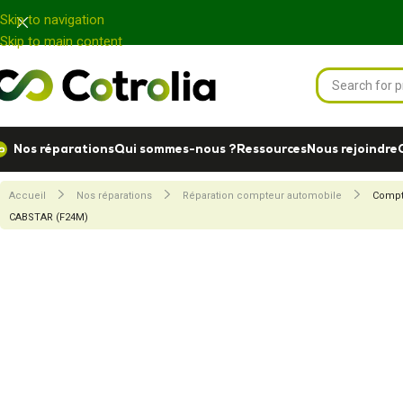
Panneau de gestion des cookies
Skip to navigation
Skip to main content
Nos réparations
Qui sommes-nous ?
Ressources
Nous rejoindre
Accueil
Nos réparations
Réparation compteur automobile
Compt
CABSTAR (F24M)