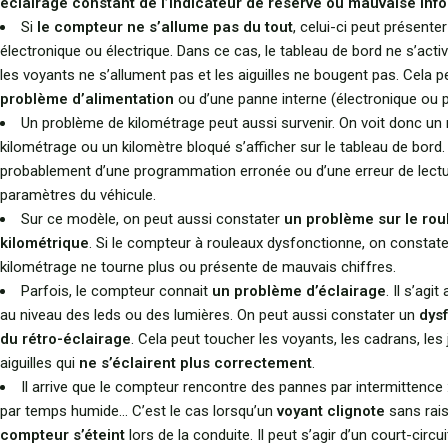
éclairage constant de l’indicateur de réserve ou mauvaise inf
Si
le compteur ne s’allume pas du tout
, celui-ci peut présent
électronique ou électrique. Dans ce cas, le tableau de bord ne s’acti
les voyants ne s’allument pas et les aiguilles ne bougent pas. Cela pe
problème d’alimentation
ou d’une panne interne (électronique ou
Un problème de kilométrage peut aussi survenir. On voit donc un
kilométrage ou un kilomètre bloqué s’afficher sur le tableau de bord. I
probablement d’une programmation erronée ou d’une erreur de lect
paramètres du véhicule.
Sur ce modèle, on peut aussi constater
un problème sur le rou
kilométrique
. Si le compteur à rouleaux dysfonctionne, on constate
kilométrage ne tourne plus ou présente de mauvais chiffres.
Parfois, le compteur connait
un problème d’éclairage
. Il s’agi
au niveau des leds ou des lumières. On peut aussi constater un
dys
du rétro-éclairage
. Cela peut toucher les voyants, les cadrans, les
aiguilles qui
ne s’éclairent plus correctement
.
Il arrive que le compteur rencontre des pannes par intermittence :
par temps humide… C’est le cas lorsqu’un
voyant clignote
sans rai
compteur s’éteint
lors de la conduite. Il peut s’agir d’un court-circui