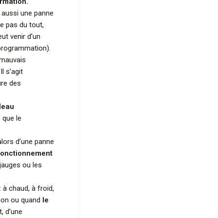
ormation.
er aussi une panne
ve pas du tout,
ut venir d’un
 programmation).
 mauvais
l s’agit
ure des
leau
 que le
t alors d’une panne
fonctionnement
 jauges ou les
 à chaud, à froid,
son ou quand
le
t, d’une