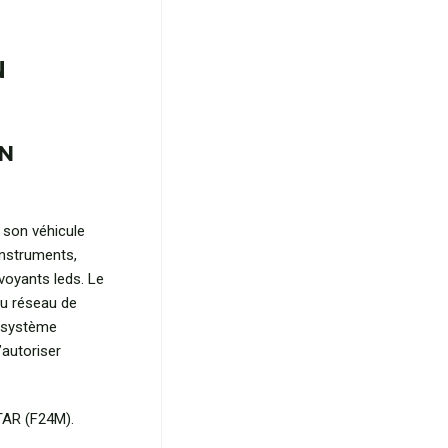
N
AN
 son véhicule
instruments,
voyants leds. Le
u réseau de
e système
’autoriser
TAR (F24M).