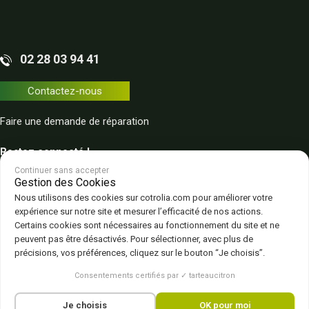
02 28 03 94 41
Contactez-nous
Faire une demande de réparation
Restez connecté !
Continuer sans accepter
Gestion des Cookies
Nous utilisons des cookies sur cotrolia.com pour améliorer votre
expérience sur notre site et mesurer l’efficacité de nos actions.
Certains cookies sont nécessaires au fonctionnement du site et ne
peuvent pas être désactivés. Pour sélectionner, avec plus de
Plan du site
Politique de confidentialité
CGV – CGU
Mentions légales
précisions, vos préférences, cliquez sur le bouton “Je choisis”.
Gestion des cookies
Consentements certifiés par ✓ tarteaucitron
Je choisis
OK pour moi