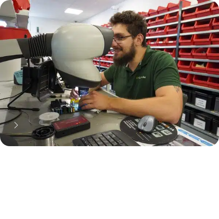
70% moins cher qu'une pièce
neuve... mais pas que !
Pourquoi réparer ?
11 000 réparateurs automobiles
nous font confiance !
Découvrez notre métier !