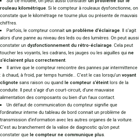
Sur ce modèle, on peut aussi constater
un problème sur le
rouleau kilométrique
. Si le compteur à rouleaux dysfonctionne, on
constate que le kilométrage ne tourne plus ou présente de mauvais
chiffres.
Parfois, le compteur connait
un problème d’éclairage
. Il s’agit
alors d’une panne au niveau des leds ou des lumières. On peut aussi
constater un
dysfonctionnement du rétro-éclairage
. Cela peut
toucher les voyants, les cadrans, les jauges ou les aiguilles qui
ne
s’éclairent plus correctement
.
Il arrive que le compteur rencontre des pannes par intermittence
: à chaud, à froid, par temps humide… C’est le cas lorsqu’un
voyant
clignote
sans raison ou quand
le compteur s’éteint
lors de la
conduite. Il peut s’agir d’un court-circuit, d’une mauvaise
alimentation des composants ou bien d’un faux contact.
Un défaut de communication du compteur signifie que
l’ordinateur interne du tableau de bord connait un problème de
transmission d’information avec les autres organes de la voiture.
C’est au branchement de la valise de diagnostic qu’on peut
constater que
le compteur ne communique plus
.