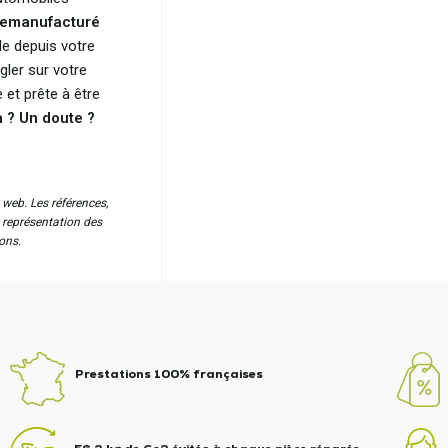
remanufacturé
e depuis votre
gler sur votre
et prête à être
 ? Un doute ?
 web. Les références,
a représentation des
ons.
Prestations 100% françaises