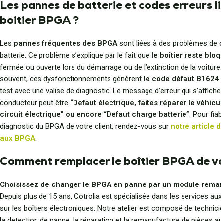
Les pannes de batterie et codes erreurs l
boitier BPGA ?
Les
pannes fréquentes des BPGA
sont liées à des problèmes de 
batterie. Ce problème s’explique par le fait que
le boîtier reste blo
fermée ou ouverte lors du démarrage ou de l’extinction de la voiture
souvent, ces dysfonctionnements génèrent
le code défaut B1624
test avec une valise de diagnostic. Le message d’erreur qui s’affiche
conducteur peut être
“Defaut électrique, faites réparer le véhicu
circuit électrique” ou encore “Defaut charge batterie”
. Pour fiab
diagnostic du BPGA de votre client, rendez-vous sur
notre article 
aux BPGA
.
Comment remplacer le boîtier BPGA de vo
Choisissez de changer le BPGA en panne par un module rema
Depuis plus de 15 ans, Cotrolia est spécialisée dans les services au
sur les boîtiers électroniques. Notre atelier est composé de technic
la detection de panne, la réparation et la remanufacture de pièces 