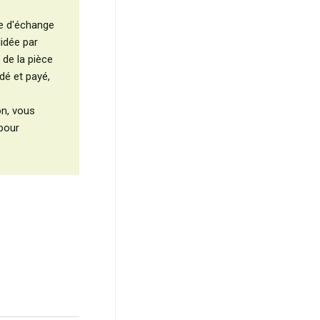
e d'échange
idée par
 de la pièce
dé et payé,
on, vous
pour