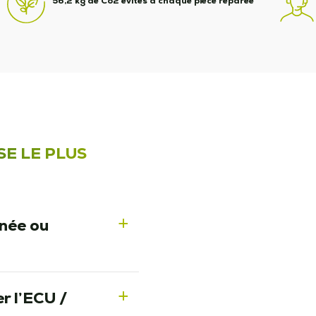
56,2 kg de Co2 évités à chaque pièce réparée
SE LE PLUS
nnée ou
a
r l’ECU /
a