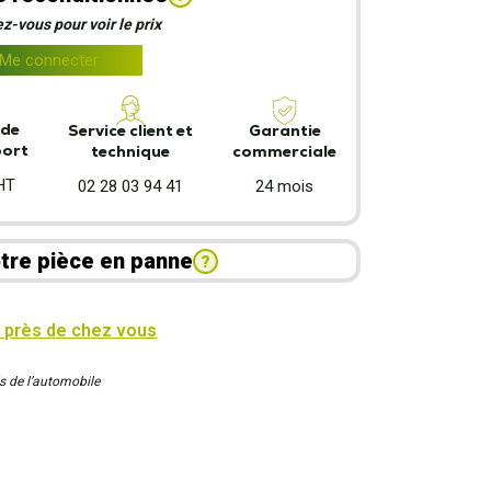
z-vous pour voir le prix
Me connecter
 de
Garantie
Service client et
port
commerciale
technique
HT
24 mois
02 28 03 94 41
tre pièce en panne
?
 près de chez vous
s de l’automobile