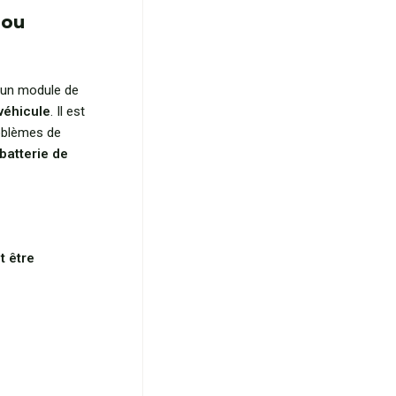
 ou
t un module de
 véhicule
. Il est
roblèmes de
batterie de
t être