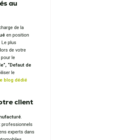
iés au
charge de la
qué
en position
. Le plus
lors de votre
 pour le
le”, “Defaut de
iliser le
de blog dédié
tre client
nufacturé
.
x professionnels
iens experts dans
automobiles