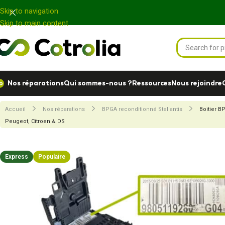
Panneau de gestion des cookies
Skip to navigation
Skip to main content
Nos réparations
Qui sommes-nous ?
Ressources
Nous rejoindre
Accueil
Nos réparations
BPGA reconditionné Stellantis
Boitier B
Peugeot, Citroen & DS
Express
Populaire