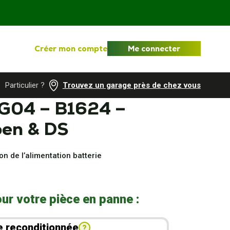
Créer mon compte
Me connecter
Particulier ?
Trouvez un garage près de chez vous
 G04 – B1624 –
oen & DS
n de l’alimentation batterie
ur votre pièce en panne :
e reconditionnée
?