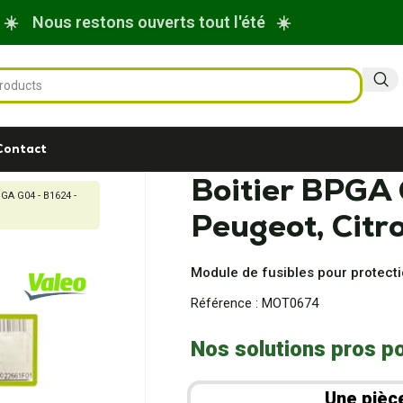
☀️ Nous restons ouverts tout l'été ☀️
Contact
Boitier BPGA
PGA G04 - B1624 -
Peugeot, Citr
Module de fusibles pour protectio
Référence :
MOT0674
Nos solutions pros po
Une pièc