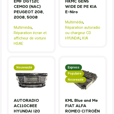
EMF DGT12C
HKMC GEN5
CEM00 (NAC)
WIDE DE PE KIA
PEUGEOT 208,
E-Niro
2008, 5008
Multimédia
,
Multimédia
,
Réparation autoradio
Réparation écran et
ou chargeur CD
afficheur de voiture
HYUNDAI
,
KIA
HSAE
Nouveauté
Express
Populaire
Nouveauté
AUTORADIO
KML Blue and Me
AC110C8EE
FIAT ALFA
HYUNDAI I20
ROMEO CITROËN