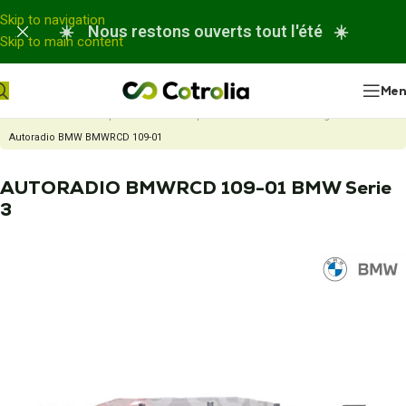
Panneau de gestion des cookies
Skip to navigation
☀️ Nous restons ouverts tout l'été ☀️
Skip to main content
Me
Accueil
Nos réparations
Réparation autoradio ou chargeur CD
Autoradio BMW BMWRCD 109-01
AUTORADIO BMWRCD 109-01 BMW Serie
3