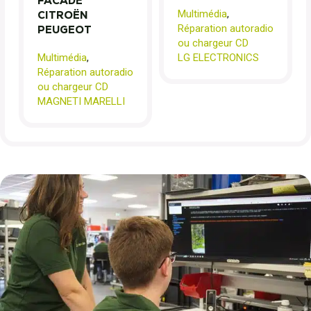
FACADE
Multimédia
,
CITROËN
Réparation autoradio
PEUGEOT
ou chargeur CD
Multimédia
,
LG ELECTRONICS
Réparation autoradio
ou chargeur CD
MAGNETI MARELLI