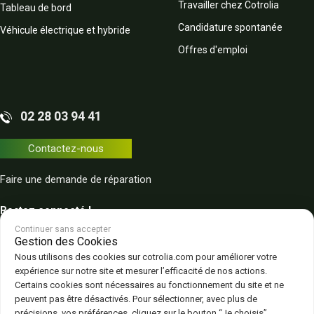
Travailler chez Cotrolia
Tableau de bord
Candidature spontanée
Véhicule électrique et hybride
Offres d'emploi
02 28 03 94 41
Contactez-nous
Faire une demande de réparation
Restez connecté !
Continuer sans accepter
Gestion des Cookies
Nous utilisons des cookies sur cotrolia.com pour améliorer votre
expérience sur notre site et mesurer l’efficacité de nos actions.
Certains cookies sont nécessaires au fonctionnement du site et ne
peuvent pas être désactivés. Pour sélectionner, avec plus de
Plan du site
Politique de confidentialité
CGV – CGU
Mentions légales
précisions, vos préférences, cliquez sur le bouton “Je choisis”.