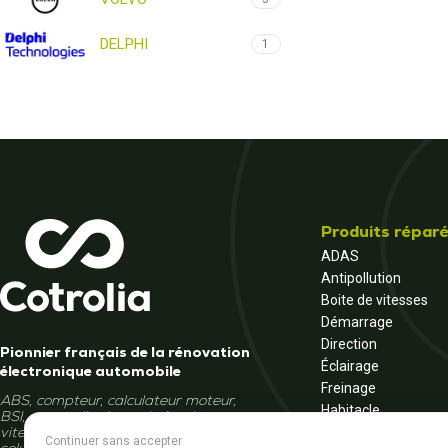
DELPHI
1
Produits répar
ADAS
Antipollution
Boite de vitesses
Démarrage
Direction
Pionnier français de la rénovation
Éclairage
électronique automobile
Freinage
ABS, compteur, calculateur moteur,
Habitacle
BSI, autoradio, écran, boîte de
Moteur
vitesses... Et si la réparation était la
Continuer sans accepter