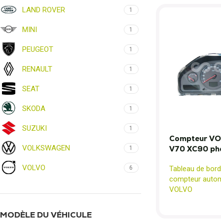
LAND ROVER
1
MINI
1
PEUGEOT
1
RENAULT
1
SEAT
1
SKODA
1
SUZUKI
1
Compteur VO
VOLKSWAGEN
V70 XC90 ph
1
VOLVO
6
Tableau de bord
compteur autom
VOLVO
MODÈLE DU VÉHICULE