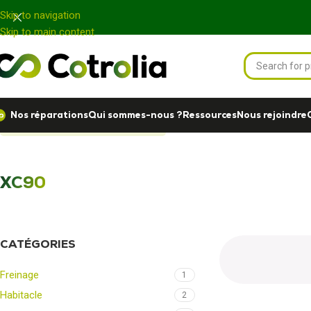
Panneau de gestion des cookies
Skip to navigation
Skip to main content
Nos réparations
Qui sommes-nous ?
Ressources
Nous rejoindre
Accueil
Nos réparations
XC90
XC90
CATÉGORIES
Freinage
1
Habitacle
2