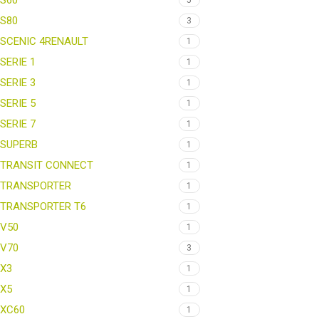
S60
5
S80
3
SCENIC 4RENAULT
1
SERIE 1
1
SERIE 3
1
SERIE 5
1
SERIE 7
1
SUPERB
1
TRANSIT CONNECT
1
TRANSPORTER
1
TRANSPORTER T6
1
V50
1
V70
3
X3
1
X5
1
XC60
1