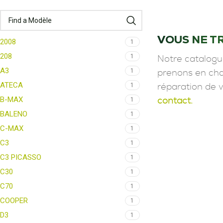
VOUS NE T
2008
1
208
1
Notre catalogu
A3
1
prenons en char
ATECA
1
réparation de 
B-MAX
1
contact.
BALENO
1
C-MAX
1
C3
1
C3 PICASSO
1
C30
1
C70
1
COOPER
1
D3
1