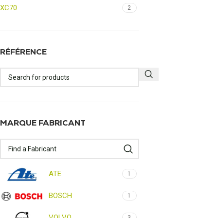
XC70
2
RÉFÉRENCE
MARQUE FABRICANT
ATE
1
BOSCH
1
VOLVO
3