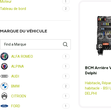
Moteur
1
Tableau de bord
2
MARQUE DU VÉHICULE
ALFA ROMEO
1
ALPINA
1
BCM Arrière
Delphi
AUDI
1
Habitacle
,
Répar
BMW
2
habitacle - BSI
DELPHI
CITROEN
1
FORD
1