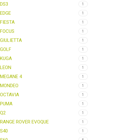
DS3
1
EDGE
1
FIESTA
1
FOCUS
1
GIULIETTA
1
GOLF
1
KUGA
1
LEON
1
MEGANE 4
1
MONDEO
1
OCTAVIA
1
PUMA
1
Q2
1
RANGE ROVER EVOQUE
1
S40
1