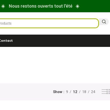
☀️ Nous restons ouverts tout l'été ☀️
Contact
Show
9
12
18
24