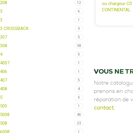
208
12
ou chargeur CD
CONTINENTAL
3
6
3
1
3 CROSSBACK
3
307
5
308
38
4
5
4007
1
VOUS NE T
406
1
407
5
Notre catalogu
408
4
prenons en char
5
5
réparation de 
500
1
contact.
5008
46
508
23
6008
1