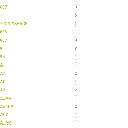
607
3
7
6
7 CROSSBACK
2
806
1
807
4
9
3
95
1
A1
1
A4
2
A5
1
A6
2
ADAM
1
ASTRA
2
ASX
1
AURIS
1