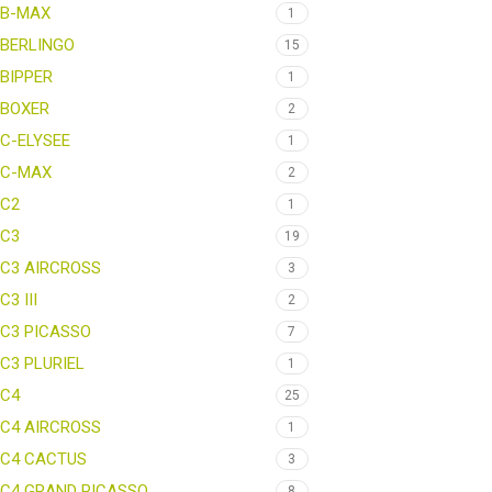
B-MAX
1
BERLINGO
15
BIPPER
1
BOXER
2
C-ELYSEE
1
C-MAX
2
C2
1
C3
19
C3 AIRCROSS
3
C3 III
2
C3 PICASSO
7
C3 PLURIEL
1
C4
25
C4 AIRCROSS
1
C4 CACTUS
3
C4 GRAND PICASSO
8