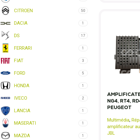
CITROEN
50
DACIA
1
DS
17
FERRARI
1
FIAT
3
FORD
5
HONDA
1
AMPLIFICATE
IVECO
2
NG4, RT4, RD
PEUGEOT
LANCIA
1
Multimédia
,
Rép
MASERATI
1
amplificateur au
JBL
MAZDA
1