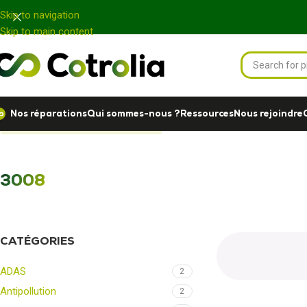
Panneau de gestion des cookies
Skip to navigation
Skip to main content
Nos réparations
Qui sommes-nous ?
Ressources
Nous rejoindre
Accueil
Nos réparations
3008
3008
CATÉGORIES
ADAS
2
Antipollution
2