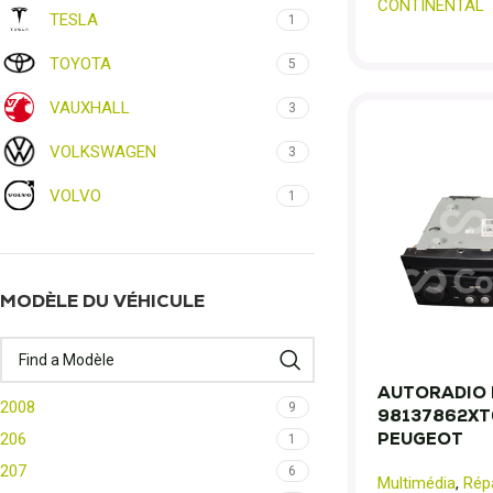
CONTINENTAL
TESLA
1
TOYOTA
5
VAUXHALL
3
VOLKSWAGEN
3
VOLVO
1
MODÈLE DU VÉHICULE
AUTORADIO 
2008
9
98137862XT
PEUGEOT
206
1
207
6
Multimédia
,
Rép