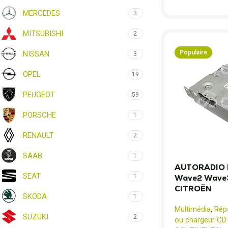
MERCEDES
3
MITSUBISHI
2
Populaire
NISSAN
3
OPEL
19
PEUGEOT
59
PORSCHE
1
RENAULT
2
SAAB
1
AUTORADIO 
SEAT
1
Wave2 Wave
CITROËN
SKODA
1
Multimédia
,
Rép
SUZUKI
2
ou chargeur CD