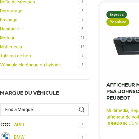
Boîte de vitesses
1
Démarrage
3
Express
Freinage
4
Populaire
Habitacle
5
Moteur
21
Multimédia
13
Tableau de bord
4
Véhicule électrique ou hybride
3
AFFICHEUR
PSA JOHNSO
MARQUE DU VÉHICULE
PEUGEOT
Multimédia
,
Répa
afficheur de voi
JOHNSON CON
AUDI
2
BMW
1