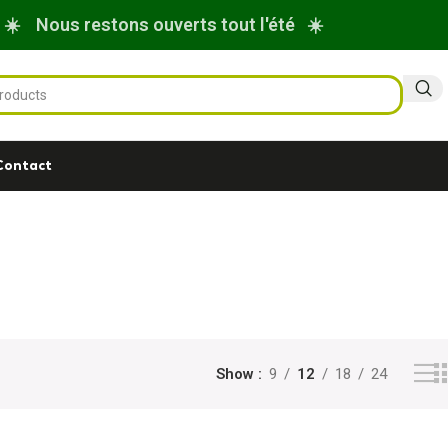
☀️ Nous restons ouverts tout l'été ☀️
Contact
Show
9
12
18
24