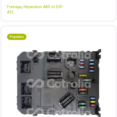
Freinage
,
Réparation ABS et ESP
ATE
Populaire