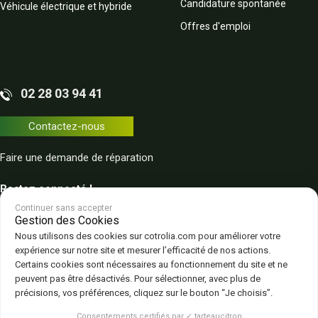
Candidature spontanée
Véhicule électrique et hybride
Offres d'emploi
02 28 03 94 41
Contactez-nous
Faire une demande de réparation
Restez connecté !
Continuer sans accepter
Gestion des Cookies
Nous utilisons des cookies sur cotrolia.com pour améliorer votre
expérience sur notre site et mesurer l’efficacité de nos actions.
Certains cookies sont nécessaires au fonctionnement du site et ne
peuvent pas être désactivés. Pour sélectionner, avec plus de
Plan du site
Politique de confidentialité
CGV – CGU
Mentions légales
précisions, vos préférences, cliquez sur le bouton “Je choisis”.
Gestion des cookies
Consentements certifiés par ✓ tarteaucitron