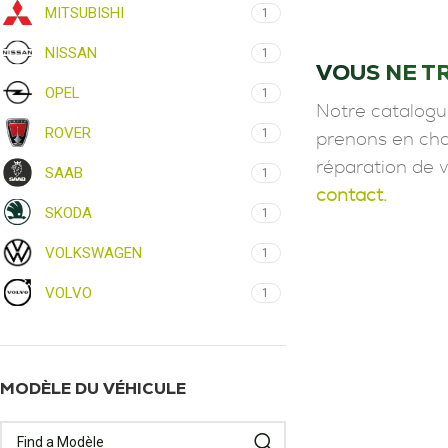
MITSUBISHI
1
NISSAN
1
VOUS NE T
OPEL
1
Notre catalogu
ROVER
1
prenons en char
réparation de 
SAAB
1
contact.
SKODA
1
VOLKSWAGEN
1
VOLVO
1
MODÈLE DU VÉHICULE