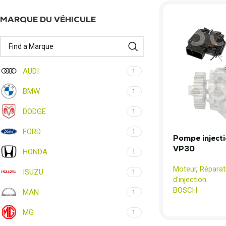
MARQUE DU VÉHICULE
AUDI
1
BMW
1
DODGE
1
FORD
1
Pompe inject
VP30
HONDA
1
Moteur
,
Répara
ISUZU
1
d'injection
BOSCH
MAN
1
MG
1