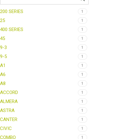
200 SERIES
1
25
1
400 SERIES
1
45
1
9-3
1
9-5
1
A1
1
A6
1
A8
1
ACCORD
1
ALMERA
1
ASTRA
1
CANTER
1
CIVIC
1
COMBO
1