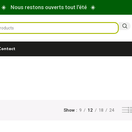
☀️ Nous restons ouverts tout l'été ☀️
Contact
Show
9
12
18
24