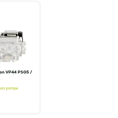
ion VP44 PSG5 /
tion pompe