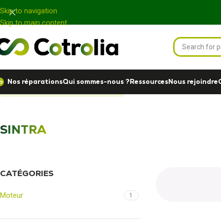
Panneau de gestion des cookies
Skip to navigation
Skip to main content
Nos réparations
Qui sommes-nous ?
Ressources
Nous rejoindre
Accueil
Nos réparations
SINTRA
SINTRA
CATÉGORIES
Moteur
1