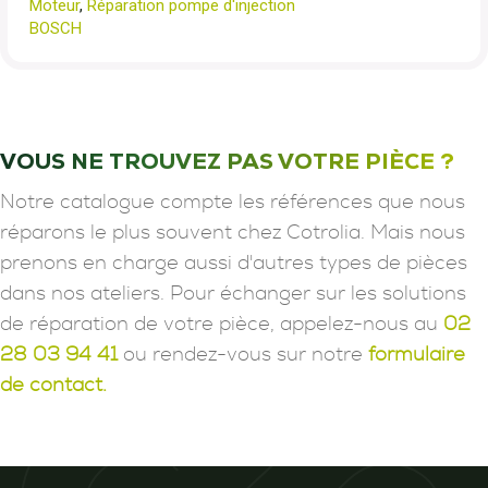
Moteur
,
Réparation pompe d'injection
BOSCH
VOUS NE TROUVEZ PAS VOTRE PIÈCE ?
Notre catalogue compte les références que nous
réparons le plus souvent chez Cotrolia. Mais nous
prenons en charge aussi d'autres types de pièces
dans nos ateliers. Pour échanger sur les solutions
de réparation de votre pièce, appelez-nous au
02
28 03 94 41
ou rendez-vous sur notre
formulaire
de contact.