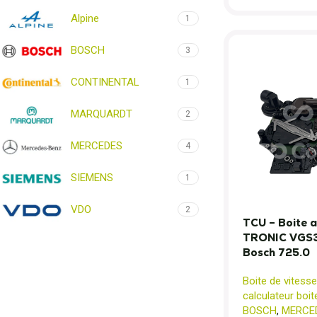
Alpine
1
BOSCH
3
CONTINENTAL
1
MARQUARDT
2
MERCEDES
4
SIEMENS
1
VDO
2
TCU – Boite 
TRONIC VGS3
Bosch 725.0
Boite de vitess
calculateur boit
BOSCH
,
MERCE