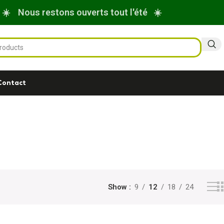
☀️ Nous restons ouverts tout l'été ☀️
Contact
Show
9
12
18
24