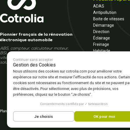
ADAS
Antipollution
Boite de vitesses
Démarrage
Direction
Pionnier français de la rénovation
Éclairage
électronique automobile
Freinage
ABS, compteur, calculateur moteur,
Habitacle
BSI, autoradio, écran, boîte de
Moteur
vitesses... Et si la réparation était la
Continuer sans accepter
solution ?
Multimédia
Gestion des Cookies
Tableau de bord
Nous utilisons des cookies sur cotrolia.com pour améliorer votre
Véhicule électrique 
expérience sur notre site et mesurer l’efficacité de nos actions. Certai
cookies sont nécessaires au fonctionnement du site et ne peuvent pa
être désactivés. Pour sélectionner, avec plus de précisions, vos
préférences, cliquez sur le bouton “Je choisis”.
Consentements certifiés par ✓ tarteaucitron
Plan du site
Politique de confidentialité
CGV – CGU
Mentions légales
Gestion de
Je choisis
OK pour moi