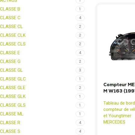
ACTROS
1
CLASSE B
1
CLASSE C
4
CLASSE CL
2
CLASSE CLK
2
CLASSE CLS
2
CLASSE E
4
CLASSE G
2
CLASSE GL
3
CLASSE GLC
1
Compteur M
CLASSE GLE
2
M W163 (199
CLASSE GLK
1
Tableau de bord
CLASSE GLS
1
compteur de véh
CLASSE ML
1
et Youngtimer
MERCEDES
CLASSE R
4
CLASSE S
4