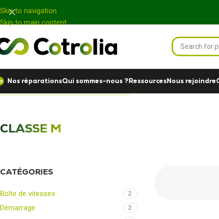
Panneau de gestion des cookies
Skip to navigation
Skip to main content
Nos réparations
Qui sommes-nous ?
Ressources
Nous rejoindre
Accueil
Nos réparations
CLASSE M
CLASSE M
CATÉGORIES
Boîte de vitesses
2
Démarrage
2