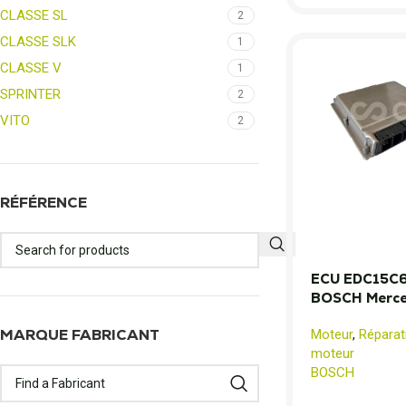
CLASSE SL
2
CLASSE SLK
1
CLASSE V
1
SPRINTER
2
VITO
2
RÉFÉRENCE
ECU EDC15C6 
BOSCH Merce
MARQUE FABRICANT
Moteur
,
Réparat
moteur
BOSCH