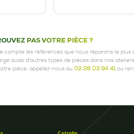
ROUVEZ PAS VOTRE PIÈCE ?
e compte les références que nous réparons le plus 
ge aussi d'autres types de pièces dans nos ateliers
votre pièce, appelez-nous au
02 28 03 94 41
ou ren
és
Cotrolia