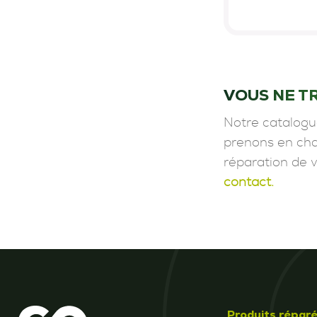
VOUS NE T
Notre catalogu
prenons en char
réparation de 
contact.
Produits répar