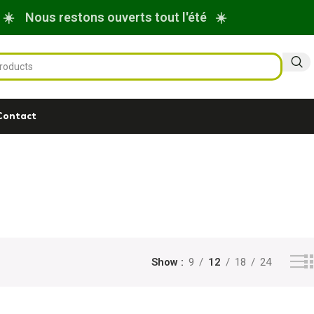
☀️ Nous restons ouverts tout l'été ☀️
Contact
Show
9
12
18
24