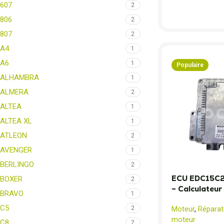
607
2
806
2
807
2
A4
1
A6
1
Populaire
ALHAMBRA
1
ALMERA
2
ALTEA
1
ALTEA XL
1
ATLEON
2
AVENGER
1
BERLINGO
2
ECU EDC15C2 
BOXER
2
– Calculateu
BRAVO
1
C5
2
Moteur
,
Réparat
moteur
C8
2