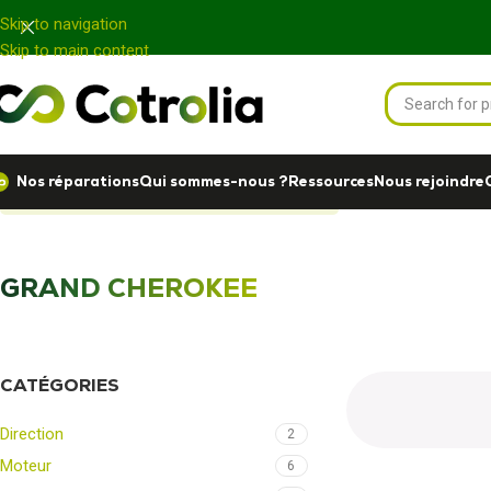
Panneau de gestion des cookies
Skip to navigation
Skip to main content
Nos réparations
Qui sommes-nous ?
Ressources
Nous rejoindre
Accueil
Nos réparations
GRAND CHEROKEE
GRAND CHEROKEE
CATÉGORIES
Direction
2
Moteur
6