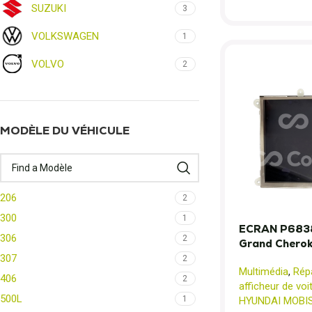
SUZUKI
3
VOLKSWAGEN
1
VOLVO
2
MODÈLE DU VÉHICULE
206
2
300
1
ECRAN P683
306
2
Grand Chero
307
2
Multimédia
,
Répa
406
2
afficheur de voi
500L
1
HYUNDAI MOBI