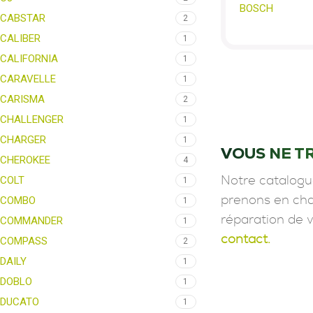
BOSCH
CABSTAR
2
CALIBER
1
CALIFORNIA
1
CARAVELLE
1
CARISMA
2
CHALLENGER
1
CHARGER
1
VOUS NE T
CHEROKEE
4
COLT
Notre catalogu
1
COMBO
prenons en char
1
réparation de 
COMMANDER
1
contact.
COMPASS
2
DAILY
1
DOBLO
1
DUCATO
1