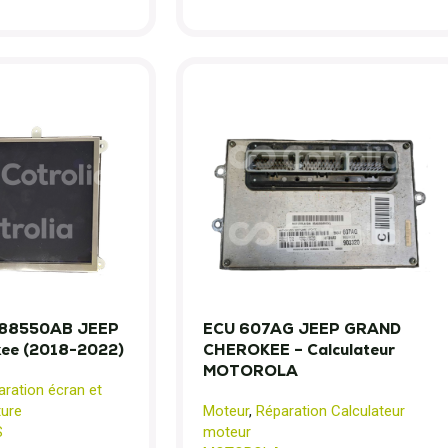
88550AB JEEP
ECU 607AG JEEP GRAND
kee (2018-2022)
CHEROKEE – Calculateur
MOTOROLA
ration écran et
ture
Moteur
,
Réparation Calculateur
S
moteur