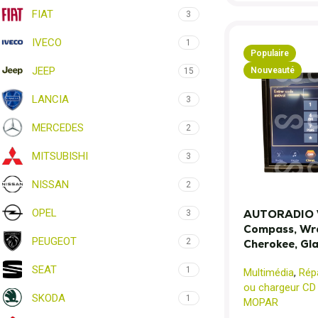
FIAT
3
IVECO
1
Populaire
JEEP
Nouveauté
15
LANCIA
3
MERCEDES
2
MITSUBISHI
3
NISSAN
2
OPEL
AUTORADIO 
3
Compass, Wra
PEUGEOT
2
Cherokee, Gla
SEAT
1
Multimédia
,
Rép
ou chargeur CD
SKODA
1
MOPAR