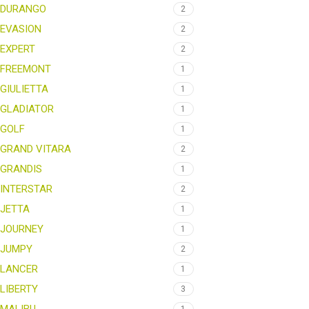
DURANGO
2
EVASION
2
EXPERT
2
FREEMONT
1
GIULIETTA
1
GLADIATOR
1
GOLF
1
GRAND VITARA
2
GRANDIS
1
INTERSTAR
2
JETTA
1
JOURNEY
1
JUMPY
2
LANCER
1
LIBERTY
3