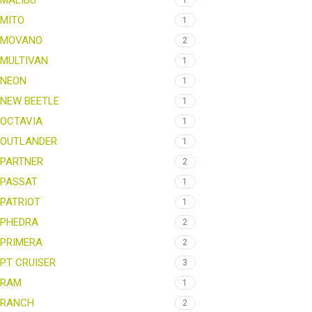
MALIBU
1
MITO
1
MOVANO
2
MULTIVAN
1
NEON
1
NEW BEETLE
1
OCTAVIA
1
OUTLANDER
1
PARTNER
2
PASSAT
1
PATRIOT
1
PHEDRA
2
PRIMERA
2
PT CRUISER
3
RAM
1
RANCH
2