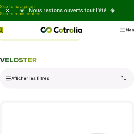
Panneau de gestion des cookies
Skip to navigation
☀️ Nous restons ouverts tout l'été ☀️
Skip to main content
Me
Accueil
Nos réparations
VELOSTER
VELOSTER
Afficher les filtres