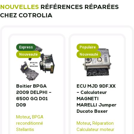
NOUVELLES
RÉFÉRENCES RÉPARÉES
CHEZ COTROLIA
Express
Populaire
Nouveauté
Nouveauté
Boitier BPGA
ECU MJD 9DF.XX
2009 DELPHI –
– Calculateur
6500 GQ D01
MAGNETI
D09
MARELLI Jumper
Ducato Boxer
Moteur
,
BPGA
reconditionné
Moteur
,
Réparation
Stellantis
Calculateur moteur