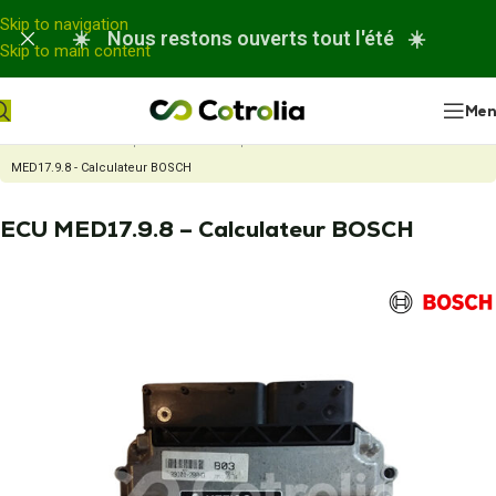
Panneau de gestion des cookies
Skip to navigation
☀️ Nous restons ouverts tout l'été ☀️
Skip to main content
Me
Accueil
Nos réparations
Réparation Calculateur moteur
ECU
MED17.9.8 - Calculateur BOSCH
ECU MED17.9.8 – Calculateur BOSCH