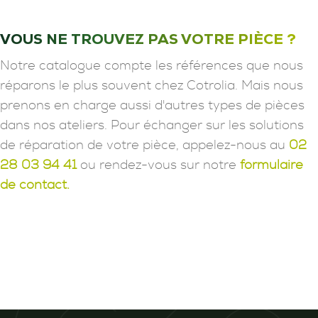
VOUS NE TROUVEZ PAS VOTRE PIÈCE ?
Notre catalogue compte les références que nous
réparons le plus souvent chez Cotrolia. Mais nous
prenons en charge aussi d'autres types de pièces
dans nos ateliers. Pour échanger sur les solutions
de réparation de votre pièce, appelez-nous au
02
28 03 94 41
ou rendez-vous sur notre
formulaire
de contact.