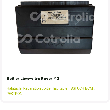
Boîtier Lève-vitre Rover MG
Habitacle
,
Réparation boitier habitacle - BSI UCH BCM...
PEKTRON