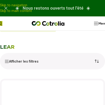
Panneau de gestion des cookies
Skip to navigation
☀️ Nous restons ouverts tout l'été ☀️
Skip to main content
Me
Accueil
Nos réparations
LEAR
LEAR
Afficher les filtres