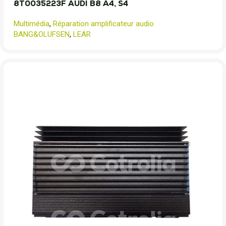
8T0035223F AUDI B8 A4, S4
Multimédia
,
Réparation amplificateur audio
BANG&OLUFSEN
,
LEAR