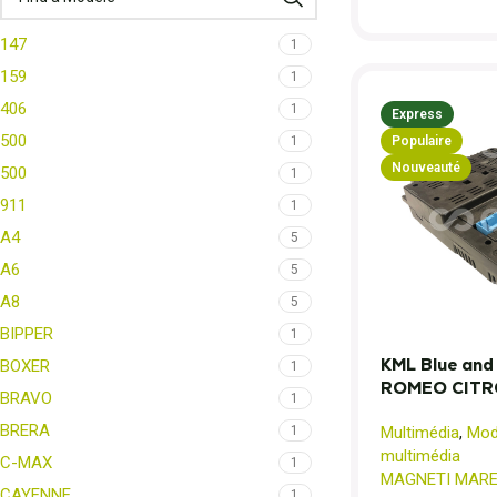
147
1
159
1
406
1
Express
500
Populaire
1
Nouveauté
500
1
911
1
A4
5
A6
5
A8
5
BIPPER
1
KML Blue and
BOXER
1
ROMEO CITR
BRAVO
1
BRERA
1
Multimédia
,
Modu
multimédia
C-MAX
1
MAGNETI MARE
CAYENNE
1