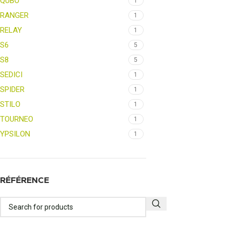
QUBO
1
RANGER
1
RELAY
1
S6
5
S8
5
SEDICI
1
SPIDER
1
STILO
1
TOURNEO
1
YPSILON
1
RÉFÉRENCE