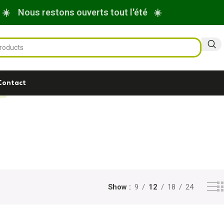
☀️ Nous restons ouverts tout l'été ☀️
Contact
a
Show
9
12
18
24