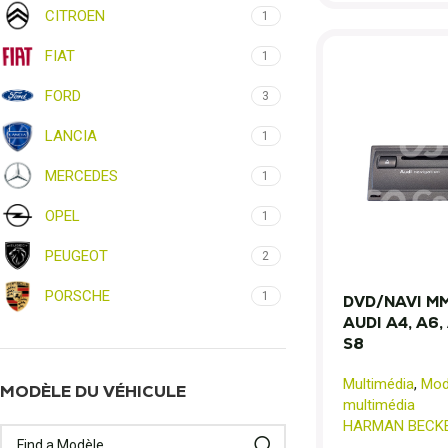
CITROEN
1
FIAT
1
FORD
3
LANCIA
1
MERCEDES
1
OPEL
1
PEUGEOT
2
PORSCHE
1
DVD/NAVI M
AUDI A4, A6, 
S8
Multimédia
,
Modu
MODÈLE DU VÉHICULE
multimédia
HARMAN BECK