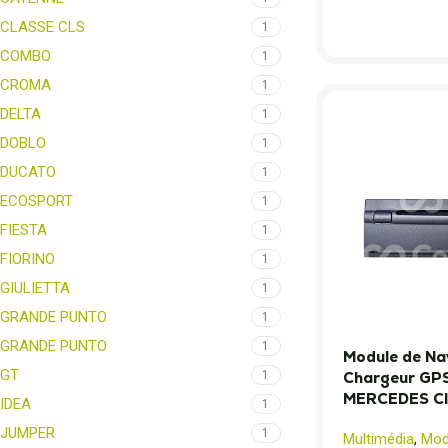
CLASSE CLS
1
COMBO
1
CROMA
1
DELTA
1
DOBLO
1
DUCATO
1
ECOSPORT
1
FIESTA
1
FIORINO
1
GIULIETTA
1
GRANDE PUNTO
1
GRANDE PUNTO
1
Module de Na
GT
1
Chargeur GPS
MERCEDES Cl
IDEA
1
JUMPER
1
Multimédia
,
Modu