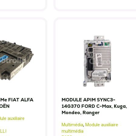
 Me FIAT ALFA
MODULE APIM SYNC3-
OËN
14G370 FORD C-Max, Kuga,
Mondeo, Ranger
le auxiliaire
Multimédia
,
Module auxiliaire
LLI
multimédia