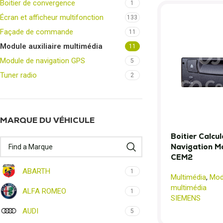
Boitier de convergence
1
Écran et afficheur multifonction
133
Façade de commande
11
Module auxiliaire multimédia
11
Module de navigation GPS
5
Tuner radio
2
MARQUE DU VÉHICULE
Boitier Calcu
Navigation 
CEM2
ABARTH
1
Multimédia
,
Modu
multimédia
ALFA ROMEO
1
SIEMENS
AUDI
5