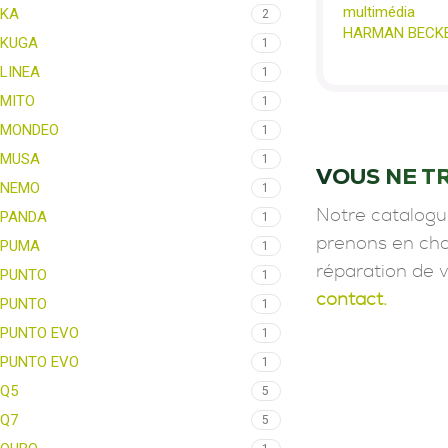
multimédia
KA
2
HARMAN BECK
KUGA
1
LINEA
1
MITO
1
MONDEO
1
MUSA
1
VOUS NE T
NEMO
1
Notre catalogu
PANDA
1
prenons en char
PUMA
1
réparation de 
PUNTO
1
contact.
PUNTO
1
PUNTO EVO
1
PUNTO EVO
1
Q5
5
Q7
5