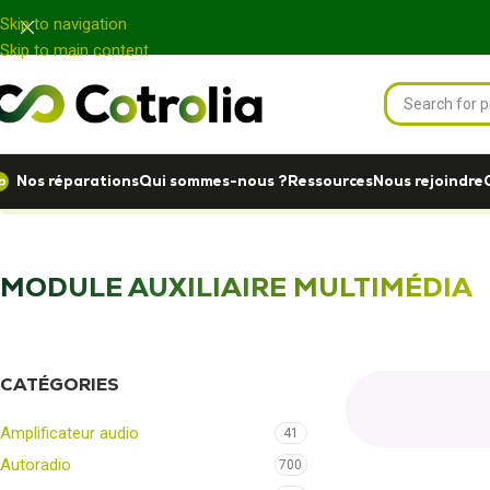
Panneau de gestion des cookies
Skip to navigation
Skip to main content
Nos réparations
Qui sommes-nous ?
Ressources
Nous rejoindre
Accueil
Nos réparations
Multimédia
Module auxiliaire multimédi
MODULE AUXILIAIRE MULTIMÉDIA
CATÉGORIES
Amplificateur audio
41
Autoradio
700