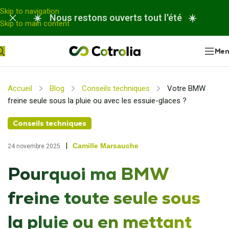
Panneau de gestion des cookies
Skip to navigation
☀️ Nous restons ouverts tout l'été ☀️
Skip to main content
Me
Accueil
Blog
Conseils techniques
Votre BMW
freine seule sous la pluie ou avec les essuie-glaces ?
Conseils techniques
|
Camille Marsauche
24 novembre 2025
Pourquoi ma BMW
freine toute seule sous
la pluie ou en mettant