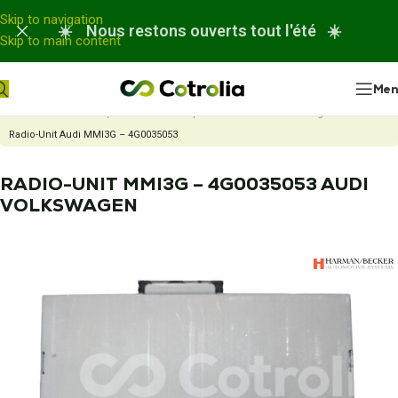
Panneau de gestion des cookies
Skip to navigation
☀️ Nous restons ouverts tout l'été ☀️
Skip to main content
Me
Accueil
Nos réparations
Réparation autoradio ou chargeur CD
Radio-Unit Audi MMI3G – 4G0035053
RADIO-UNIT MMI3G – 4G0035053 AUDI
VOLKSWAGEN